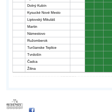
Dolný Kubín
0
0
0
Kysucké Nové Mesto
0
0
0
Liptovský Mikuláš
0
0
0
Martin
0
0
0
Námestovo
0
0
0
Ružomberok
0
0
0
Turčianske Teplice
0
0
0
Tvrdošín
0
0
0
Čadca
0
0
0
Žilina
0
0
0