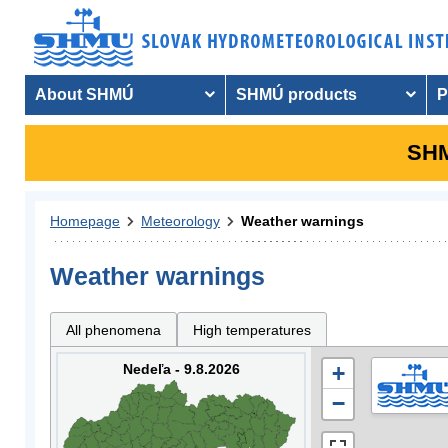
About SHMÚ
SHMÚ products
P
SHM
Homepage
Meteorology
Weather warnings
Weather warnings
All phenomena
High temperatures
Nedeľa - 9.8.2026
+
−