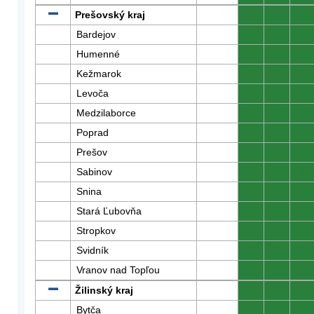
Prešovský kraj
0
0
0
Bardejov
0
0
0
Humenné
0
0
0
Kežmarok
0
0
0
Levoča
0
0
0
Medzilaborce
0
0
0
Poprad
0
0
0
Prešov
0
0
0
Sabinov
0
0
0
Snina
0
0
0
Stará Ľubovňa
0
0
0
Stropkov
0
0
0
Svidník
0
0
0
Vranov nad Topľou
0
0
0
Žilinský kraj
0
0
0
Bytča
0
0
0