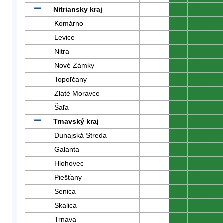
Nitriansky kraj
0
0
0
Komárno
0
0
0
Levice
0
0
0
Nitra
0
0
0
Nové Zámky
0
0
0
Topoľčany
0
0
0
Zlaté Moravce
0
0
0
Šaľa
0
0
0
Trnavský kraj
0
0
0
Dunajská Streda
0
0
0
Galanta
0
0
0
Hlohovec
0
0
0
Piešťany
0
0
0
Senica
0
0
0
Skalica
0
0
0
Trnava
0
0
0