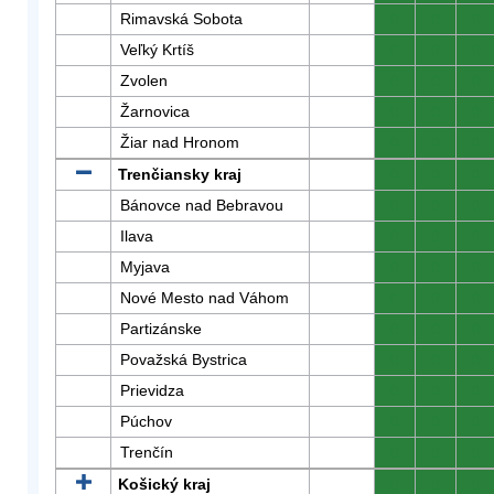
Rimavská Sobota
0
0
0
Veľký Krtíš
0
0
0
Zvolen
0
0
0
Žarnovica
0
0
0
Žiar nad Hronom
0
0
0
Trenčiansky kraj
0
0
0
Bánovce nad Bebravou
0
0
0
Ilava
0
0
0
Myjava
0
0
0
Nové Mesto nad Váhom
0
0
0
Partizánske
0
0
0
Považská Bystrica
0
0
0
Prievidza
0
0
0
Púchov
0
0
0
Trenčín
0
0
0
Košický kraj
0
0
0