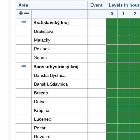
Area
Event
Levels in hour
0
1
2
Bratislavský kraj
0
0
0
Bratislava
0
0
0
Malacky
0
0
0
Pezinok
0
0
0
Senec
0
0
0
Banskobystrický kraj
0
0
0
Banská Bystrica
0
0
0
Banská Štiavnica
0
0
0
Brezno
0
0
0
Detva
0
0
0
Krupina
0
0
0
Lučenec
0
0
0
Poltár
0
0
0
Revúca
0
0
0