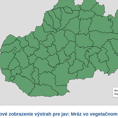
Akt
Naj
ové zobrazenie výstrah pre jav: Mráz vo vegetačnom