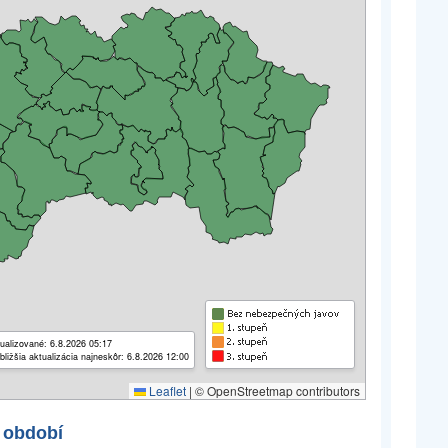
ualizované: 6.8.2026 05:17
bližšia aktualizácia najneskôr: 6.8.2026 12:00
Leaflet
|
© OpenStreetmap contributors
 období