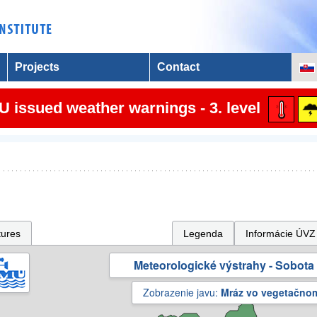
Projects
Contact
 issued weather warnings - 3. level
tures
Legenda
Informácie ÚVZ
Meteorologické výstrahy - Sobota 
Zobrazenie javu:
Mráz vo vegetačno