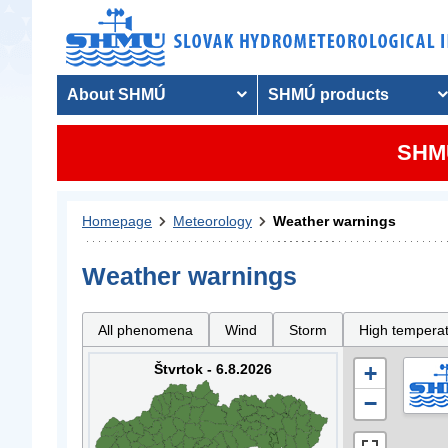
About SHMÚ
SHMÚ products
SHMU
Homepage
Meteorology
Weather warnings
Weather warnings
All phenomena
Wind
Storm
High tempera
Štvrtok - 6.8.2026
+
−