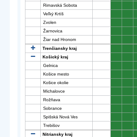
Rimavská Sobota
0
0
Veľký Krtíš
0
0
Zvolen
0
0
Žarnovica
0
0
Žiar nad Hronom
0
0
Trenčiansky kraj
0
0
Košický kraj
0
0
Gelnica
0
0
Košice mesto
0
0
Košice okolie
0
0
Michalovce
0
0
Rožňava
0
0
Sobrance
0
0
Spišská Nová Ves
0
0
Trebišov
0
0
Nitriansky kraj
0
0