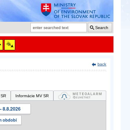
Search
back
 SR
Informácie MV SR
- 8.8.2026
m období