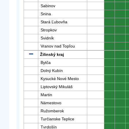
Sabinov
0
0
Snina
0
0
Stará Ľubovňa
0
0
Stropkov
0
0
Svidník
0
0
Vranov nad Topľou
0
0
Žilinský kraj
0
0
Bytča
0
0
Dolný Kubín
0
0
Kysucké Nové Mesto
0
0
Liptovský Mikuláš
0
0
Martin
0
0
Námestovo
0
0
Ružomberok
0
0
Turčianske Teplice
0
0
Tvrdošín
0
0