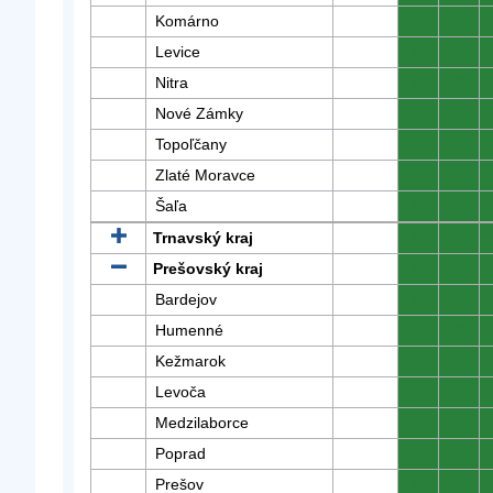
Komárno
0
0
Levice
0
0
Nitra
0
0
Nové Zámky
0
0
Topoľčany
0
0
Zlaté Moravce
0
0
Šaľa
0
0
Trnavský kraj
0
0
Prešovský kraj
0
0
Bardejov
0
0
Humenné
0
0
Kežmarok
0
0
Levoča
0
0
Medzilaborce
0
0
Poprad
0
0
Prešov
0
0