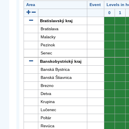
Area
Event
Levels in h
0
1
Bratislavský kraj
0
0
Bratislava
0
0
Malacky
0
0
Pezinok
0
0
Senec
0
0
Banskobystrický kraj
0
0
Banská Bystrica
0
0
Banská Štiavnica
0
0
Brezno
0
0
Detva
0
0
Krupina
0
0
Lučenec
0
0
Poltár
0
0
Revúca
0
0