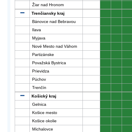
Žiar nad Hronom
0
0
0
Trenčiansky kraj
0
0
0
Bánovce nad Bebravou
0
0
0
Ilava
0
0
0
Myjava
0
0
0
Nové Mesto nad Váhom
0
0
0
Partizánske
0
0
0
Považská Bystrica
0
0
0
Prievidza
0
0
0
Púchov
0
0
0
Trenčín
0
0
0
Košický kraj
0
0
0
Gelnica
0
0
0
Košice mesto
0
0
0
Košice okolie
0
0
0
Michalovce
0
0
0