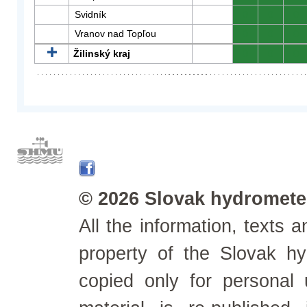
Svidník
0
0
0
Vranov nad Topľou
0
0
0
Žilinský kraj
0
0
0
© 2026 Slovak hydrometeo
All the information, texts
property of the Slovak h
copied only for personal