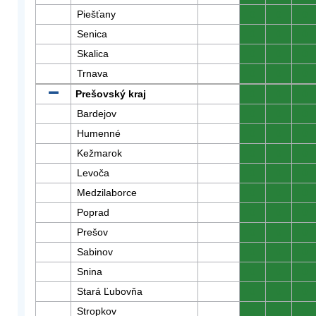
Piešťany
0
0
0
Senica
0
0
0
Skalica
0
0
0
Trnava
0
0
0
Prešovský kraj
0
0
0
Bardejov
0
0
0
Humenné
0
0
0
Kežmarok
0
0
0
Levoča
0
0
0
Medzilaborce
0
0
0
Poprad
0
0
0
Prešov
0
0
0
Sabinov
0
0
0
Snina
0
0
0
Stará Ľubovňa
0
0
0
Stropkov
0
0
0