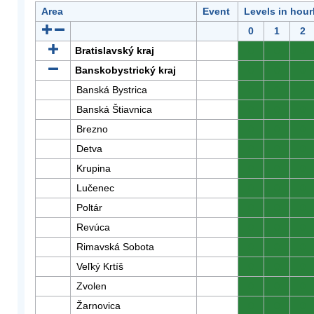
Area
Event
Levels in hour
0
1
2
Bratislavský kraj
0
0
0
Banskobystrický kraj
0
0
0
Banská Bystrica
0
0
0
Banská Štiavnica
0
0
0
Brezno
0
0
0
Detva
0
0
0
Krupina
0
0
0
Lučenec
0
0
0
Poltár
0
0
0
Revúca
0
0
0
Rimavská Sobota
0
0
0
Veľký Krtíš
0
0
0
Zvolen
0
0
0
Žarnovica
0
0
0