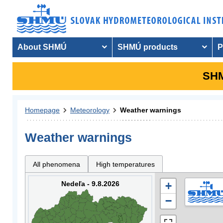
About SHMÚ
SHMÚ products
P
SHM
Homepage
Meteorology
Weather warnings
Weather warnings
All phenomena
High temperatures
Nedeľa - 9.8.2026
+
−