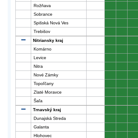
Rožňava
0
0
0
Sobrance
0
0
0
Spišská Nová Ves
0
0
0
Trebišov
0
0
0
Nitriansky kraj
0
0
0
Komárno
0
0
0
Levice
0
0
0
Nitra
0
0
0
Nové Zámky
0
0
0
Topoľčany
0
0
0
Zlaté Moravce
0
0
0
Šaľa
0
0
0
Trnavský kraj
0
0
0
Dunajská Streda
0
0
0
Galanta
0
0
0
Hlohovec
0
0
0