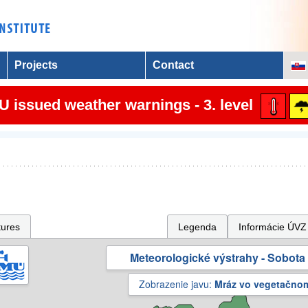
Projects
Contact
 issued weather warnings - 3. level
tures
Legenda
Informácie ÚVZ
Meteorologické výstrahy - Sobota 
Zobrazenie javu:
Mráz vo vegetačno