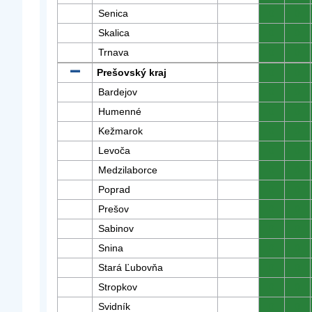
Senica
0
0
Skalica
0
0
Trnava
0
0
Prešovský kraj
0
0
Bardejov
0
0
Humenné
0
0
Kežmarok
0
0
Levoča
0
0
Medzilaborce
0
0
Poprad
0
0
Prešov
0
0
Sabinov
0
0
Snina
0
0
Stará Ľubovňa
0
0
Stropkov
0
0
Svidník
0
0