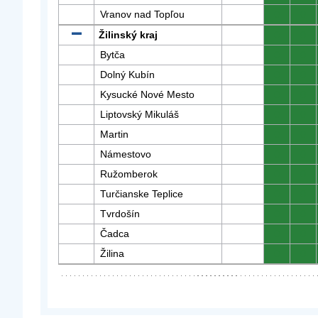
Vranov nad Topľou
0
0
Žilinský kraj
0
0
Bytča
0
0
Dolný Kubín
0
0
Kysucké Nové Mesto
0
0
Liptovský Mikuláš
0
0
Martin
0
0
Námestovo
0
0
Ružomberok
0
0
Turčianske Teplice
0
0
Tvrdošín
0
0
Čadca
0
0
Žilina
0
0