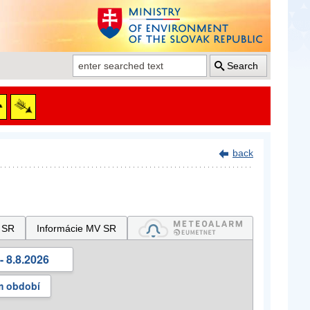
Search
back
 SR
Informácie MV SR
- 8.8.2026
m období