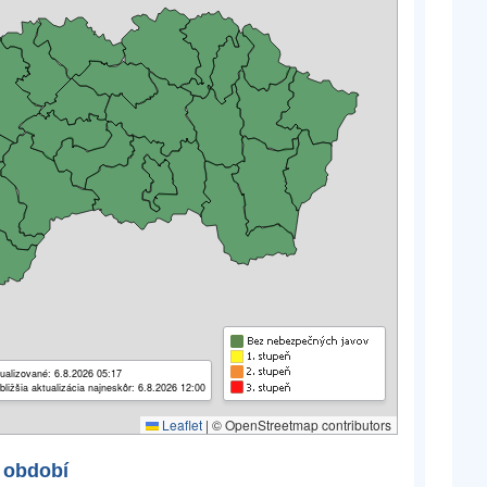
ualizované: 6.8.2026 05:17
bližšia aktualizácia najneskôr: 6.8.2026 12:00
Leaflet
|
© OpenStreetmap contributors
 období