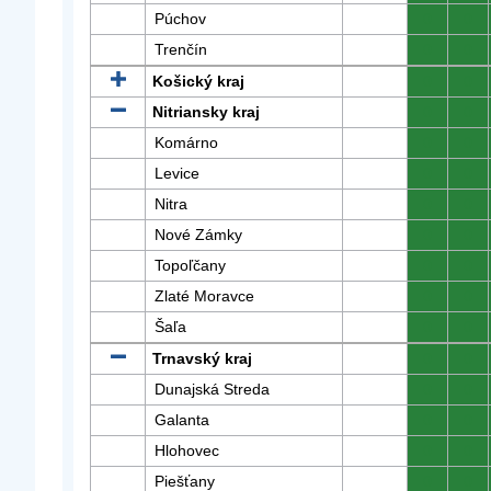
Púchov
0
0
Trenčín
0
0
Košický kraj
0
0
Nitriansky kraj
0
0
Komárno
0
0
Levice
0
0
Nitra
0
0
Nové Zámky
0
0
Topoľčany
0
0
Zlaté Moravce
0
0
Šaľa
0
0
Trnavský kraj
0
0
Dunajská Streda
0
0
Galanta
0
0
Hlohovec
0
0
Piešťany
0
0