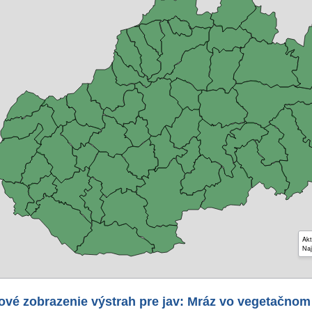
Akt
Naj
ové zobrazenie výstrah pre jav: Mráz vo vegetačnom