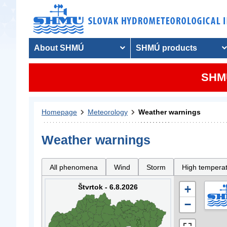
About SHMÚ
SHMÚ products
SHMU
Homepage
Meteorology
Weather warnings
Weather warnings
All phenomena
Wind
Storm
High tempera
Štvrtok - 6.8.2026
+
−