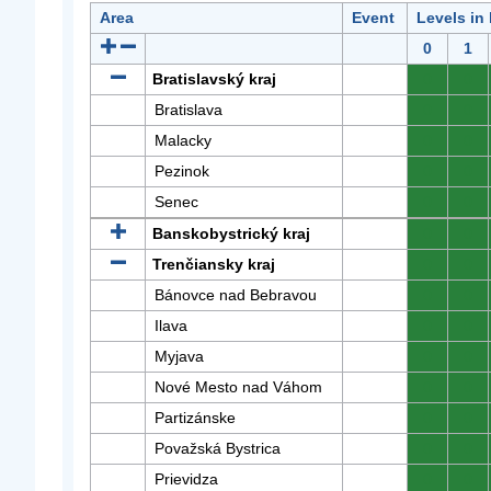
Area
Event
Levels in
0
1
Bratislavský kraj
0
0
Bratislava
0
0
Malacky
0
0
Pezinok
0
0
Senec
0
0
Banskobystrický kraj
0
0
Trenčiansky kraj
0
0
Bánovce nad Bebravou
0
0
Ilava
0
0
Myjava
0
0
Nové Mesto nad Váhom
0
0
Partizánske
0
0
Považská Bystrica
0
0
Prievidza
0
0