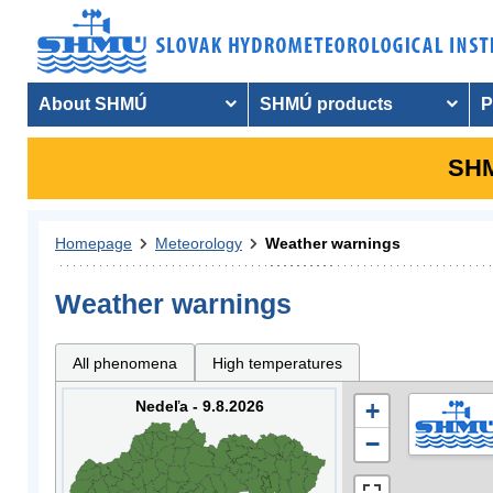
About SHMÚ
SHMÚ products
P
SHM
Homepage
Meteorology
Weather warnings
Weather warnings
All phenomena
High temperatures
Nedeľa - 9.8.2026
+
−