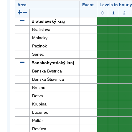
Area
Event
Levels in hourl
0
1
2
Bratislavský kraj
0
0
0
Bratislava
0
0
0
Malacky
0
0
0
Pezinok
0
0
0
Senec
0
0
0
Banskobystrický kraj
0
0
0
Banská Bystrica
0
0
0
Banská Štiavnica
0
0
0
Brezno
0
0
0
Detva
0
0
0
Krupina
0
0
0
Lučenec
0
0
0
Poltár
0
0
0
Revúca
0
0
0