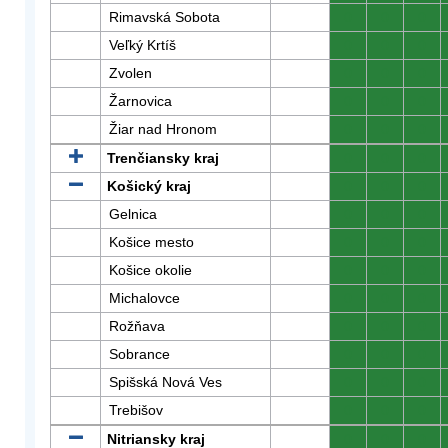
Rimavská Sobota
0
0
0
Veľký Krtíš
0
0
0
Zvolen
0
0
0
Žarnovica
0
0
0
Žiar nad Hronom
0
0
0
Trenčiansky kraj
0
0
0
Košický kraj
0
0
0
Gelnica
0
0
0
Košice mesto
0
0
0
Košice okolie
0
0
0
Michalovce
0
0
0
Rožňava
0
0
0
Sobrance
0
0
0
Spišská Nová Ves
0
0
0
Trebišov
0
0
0
Nitriansky kraj
0
0
0