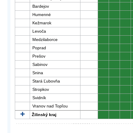
Bardejov
0
0
0
Humenné
0
0
0
Kežmarok
0
0
0
Levoča
0
0
0
Medzilaborce
0
0
0
Poprad
0
0
0
Prešov
0
0
0
Sabinov
0
0
0
Snina
0
0
0
Stará Ľubovňa
0
0
0
Stropkov
0
0
0
Svidník
0
0
0
Vranov nad Topľou
0
0
0
Žilinský kraj
0
0
0