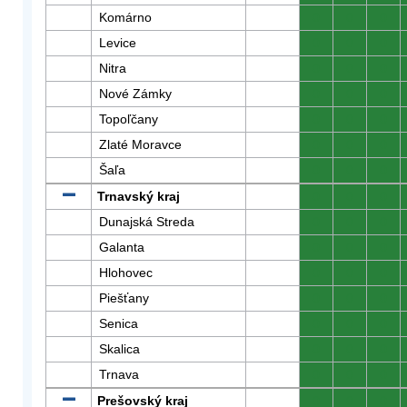
Komárno
0
0
0
Levice
0
0
0
Nitra
0
0
0
Nové Zámky
0
0
0
Topoľčany
0
0
0
Zlaté Moravce
0
0
0
Šaľa
0
0
0
Trnavský kraj
0
0
0
Dunajská Streda
0
0
0
Galanta
0
0
0
Hlohovec
0
0
0
Piešťany
0
0
0
Senica
0
0
0
Skalica
0
0
0
Trnava
0
0
0
Prešovský kraj
0
0
0