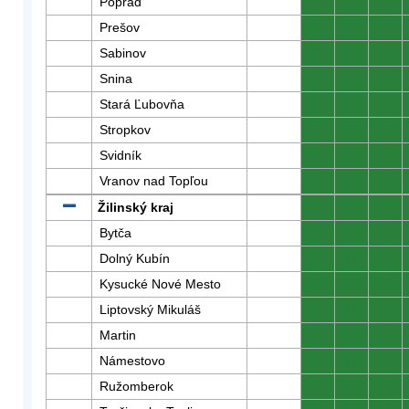
Poprad
0
0
0
Prešov
0
0
0
Sabinov
0
0
0
Snina
0
0
0
Stará Ľubovňa
0
0
0
Stropkov
0
0
0
Svidník
0
0
0
Vranov nad Topľou
0
0
0
Žilinský kraj
0
0
0
Bytča
0
0
0
Dolný Kubín
0
0
0
Kysucké Nové Mesto
0
0
0
Liptovský Mikuláš
0
0
0
Martin
0
0
0
Námestovo
0
0
0
Ružomberok
0
0
0