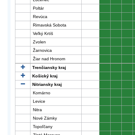
Poltár
0
0
0
Revúca
0
0
0
Rimavská Sobota
0
0
0
Veľký Krtíš
0
0
0
Zvolen
0
0
0
Žarnovica
0
0
0
Žiar nad Hronom
0
0
0
Trenčiansky kraj
0
0
0
Košický kraj
0
0
0
Nitriansky kraj
0
0
0
Komárno
0
0
0
Levice
0
0
0
Nitra
0
0
0
Nové Zámky
0
0
0
Topoľčany
0
0
0