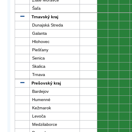
Zlaté Moravce
0
0
0
Šaľa
0
0
0
Trnavský kraj
0
0
0
Dunajská Streda
0
0
0
Galanta
0
0
0
Hlohovec
0
0
0
Piešťany
0
0
0
Senica
0
0
0
Skalica
0
0
0
Trnava
0
0
0
Prešovský kraj
0
0
0
Bardejov
0
0
0
Humenné
0
0
0
Kežmarok
0
0
0
Levoča
0
0
0
Medzilaborce
0
0
0