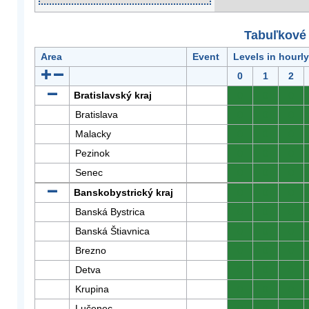
Tabuľkové 
Area
Event
Levels in hourl
0
1
2
Bratislavský kraj
0
0
0
Bratislava
0
0
0
Malacky
0
0
0
Pezinok
0
0
0
Senec
0
0
0
Banskobystrický kraj
0
0
0
Banská Bystrica
0
0
0
Banská Štiavnica
0
0
0
Brezno
0
0
0
Detva
0
0
0
Krupina
0
0
0
Lučenec
0
0
0