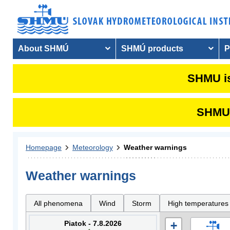
About SHMÚ
SHMÚ products
P
SHMU is
SHMU i
Homepage
Meteorology
Weather warnings
Weather warnings
All phenomena
Wind
Storm
High temperatures
Piatok - 7.8.2026
+