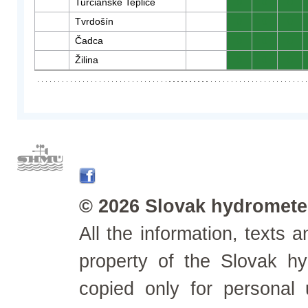
Turčianske Teplice
0
0
0
Tvrdošín
0
0
0
Čadca
0
0
0
Žilina
0
0
0
© 2026 Slovak hydrometeo
All the information, texts
property of the Slovak h
copied only for personal