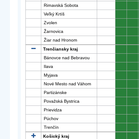
Rimavská Sobota
0
0
Veľký Krtíš
0
0
Zvolen
0
0
Žarnovica
0
0
Žiar nad Hronom
0
0
Trenčiansky kraj
0
0
Bánovce nad Bebravou
0
0
Ilava
0
0
Myjava
0
0
Nové Mesto nad Váhom
0
0
Partizánske
0
0
Považská Bystrica
0
0
Prievidza
0
0
Púchov
0
0
Trenčín
0
0
Košický kraj
0
0