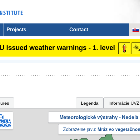
Projects
Contact
 issued weather warnings - 1. level
tures
Legenda
Informácie ÚVZ
Meteorologické výstrahy - Nedeľa 
Zobrazenie javu:
Mráz vo vegetačno