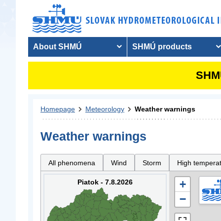
About SHMÚ
SHMÚ products
SHMU
Homepage
Meteorology
Weather warnings
Weather warnings
All phenomena
Wind
Storm
High tempera
Piatok - 7.8.2026
+
−