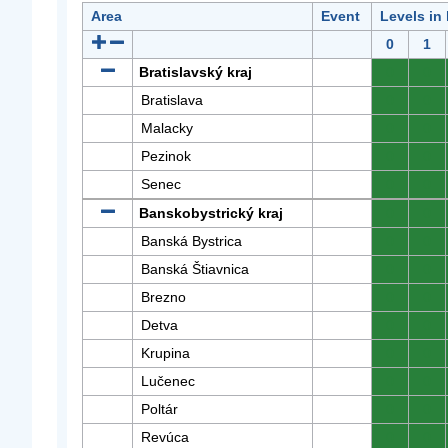
Area
Event
Levels in
0
1
Bratislavský kraj
0
0
Bratislava
0
0
Malacky
0
0
Pezinok
0
0
Senec
0
0
Banskobystrický kraj
0
0
Banská Bystrica
0
0
Banská Štiavnica
0
0
Brezno
0
0
Detva
0
0
Krupina
0
0
Lučenec
0
0
Poltár
0
0
Revúca
0
0