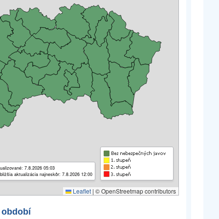
ualizované: 7.8.2026 05:03
bližšia aktualizácia najneskôr: 7.8.2026 12:00
Leaflet
|
© OpenStreetmap contributors
 období