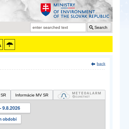
Search
back
 SR
Informácie MV SR
- 9.8.2026
m období