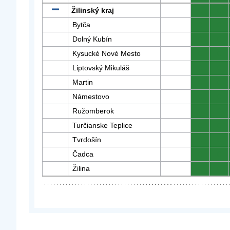
Žilinský kraj
0
0
Bytča
0
0
Dolný Kubín
0
0
Kysucké Nové Mesto
0
0
Liptovský Mikuláš
0
0
Martin
0
0
Námestovo
0
0
Ružomberok
0
0
Turčianske Teplice
0
0
Tvrdošín
0
0
Čadca
0
0
Žilina
0
0