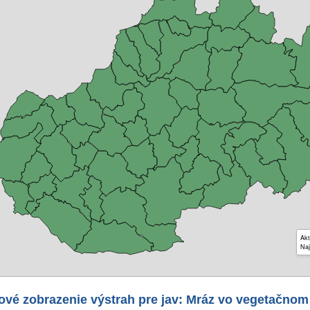
Akt
Naj
ové zobrazenie výstrah pre jav: Mráz vo vegetačnom