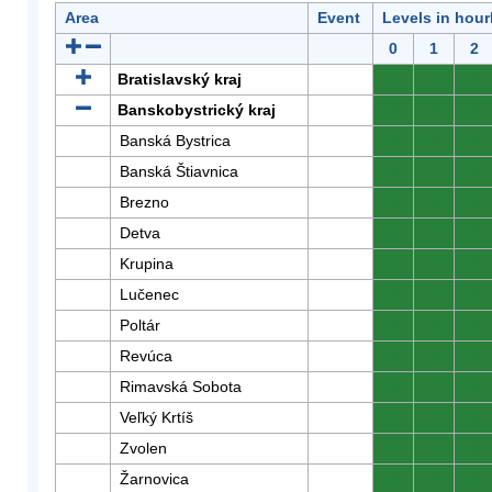
Area
Event
Levels in hour
0
1
2
Bratislavský kraj
0
0
0
Banskobystrický kraj
0
0
0
Banská Bystrica
0
0
0
Banská Štiavnica
0
0
0
Brezno
0
0
0
Detva
0
0
0
Krupina
0
0
0
Lučenec
0
0
0
Poltár
0
0
0
Revúca
0
0
0
Rimavská Sobota
0
0
0
Veľký Krtíš
0
0
0
Zvolen
0
0
0
Žarnovica
0
0
0