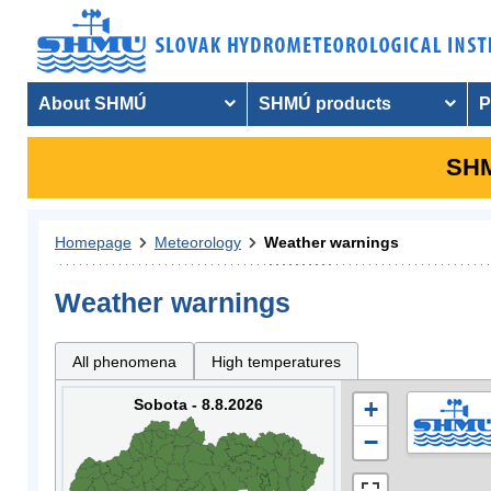
About SHMÚ
SHMÚ products
P
SHM
Homepage
Meteorology
Weather warnings
Weather warnings
All phenomena
High temperatures
Sobota - 8.8.2026
+
−