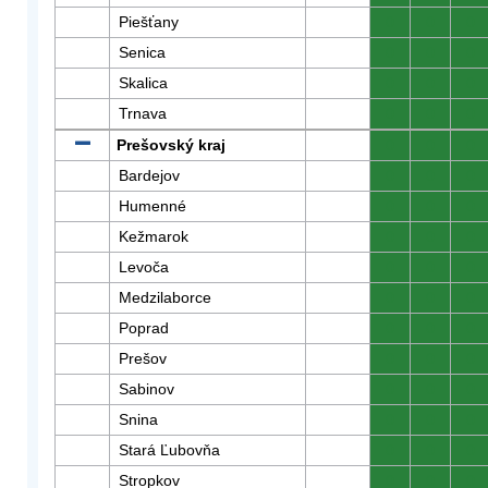
Piešťany
0
0
0
Senica
0
0
0
Skalica
0
0
0
Trnava
0
0
0
Prešovský kraj
0
0
0
Bardejov
0
0
0
Humenné
0
0
0
Kežmarok
0
0
0
Levoča
0
0
0
Medzilaborce
0
0
0
Poprad
0
0
0
Prešov
0
0
0
Sabinov
0
0
0
Snina
0
0
0
Stará Ľubovňa
0
0
0
Stropkov
0
0
0