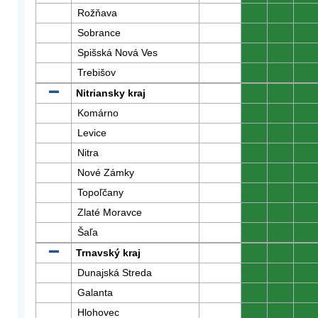
Rožňava
0
0
0
Sobrance
0
0
0
Spišská Nová Ves
0
0
0
Trebišov
0
0
0
Nitriansky kraj
0
0
0
Komárno
0
0
0
Levice
0
0
0
Nitra
0
0
0
Nové Zámky
0
0
0
Topoľčany
0
0
0
Zlaté Moravce
0
0
0
Šaľa
0
0
0
Trnavský kraj
0
0
0
Dunajská Streda
0
0
0
Galanta
0
0
0
Hlohovec
0
0
0