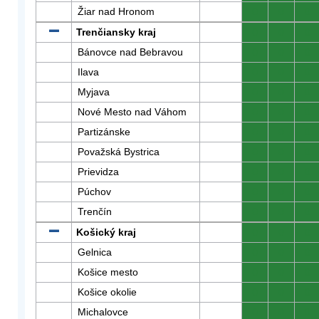
Žiar nad Hronom
0
0
0
Trenčiansky kraj
0
0
0
Bánovce nad Bebravou
0
0
0
Ilava
0
0
0
Myjava
0
0
0
Nové Mesto nad Váhom
0
0
0
Partizánske
0
0
0
Považská Bystrica
0
0
0
Prievidza
0
0
0
Púchov
0
0
0
Trenčín
0
0
0
Košický kraj
0
0
0
Gelnica
0
0
0
Košice mesto
0
0
0
Košice okolie
0
0
0
Michalovce
0
0
0