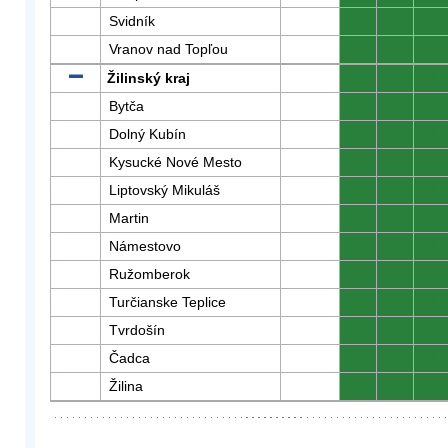
Svidník
0
0
0
Vranov nad Topľou
0
0
0
Žilinský kraj
0
0
0
Bytča
0
0
0
Dolný Kubín
0
0
0
Kysucké Nové Mesto
0
0
0
Liptovský Mikuláš
0
0
0
Martin
0
0
0
Námestovo
0
0
0
Ružomberok
0
0
0
Turčianske Teplice
0
0
0
Tvrdošín
0
0
0
Čadca
0
0
0
Žilina
0
0
0