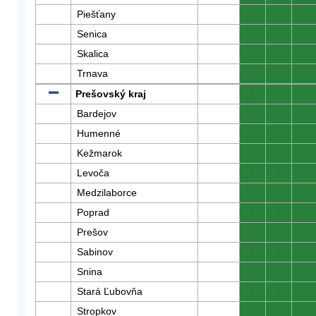
Piešťany
0
0
0
Senica
0
0
0
Skalica
0
0
0
Trnava
0
0
0
Prešovský kraj
0
0
0
Bardejov
0
0
0
Humenné
0
0
0
Kežmarok
0
0
0
Levoča
0
0
0
Medzilaborce
0
0
0
Poprad
0
0
0
Prešov
0
0
0
Sabinov
0
0
0
Snina
0
0
0
Stará Ľubovňa
0
0
0
Stropkov
0
0
0