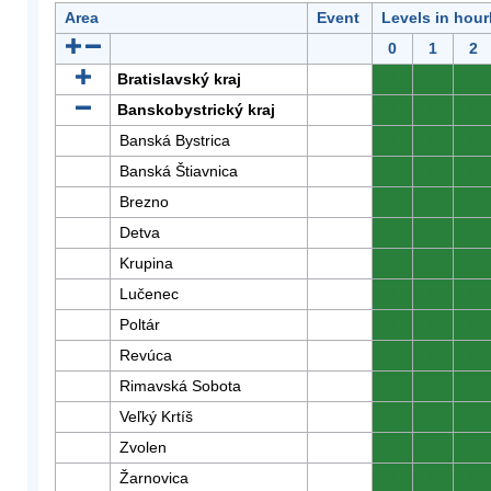
Area
Event
Levels in hour
0
1
2
Bratislavský kraj
0
0
0
Banskobystrický kraj
0
0
0
Banská Bystrica
0
0
0
Banská Štiavnica
0
0
0
Brezno
0
0
0
Detva
0
0
0
Krupina
0
0
0
Lučenec
0
0
0
Poltár
0
0
0
Revúca
0
0
0
Rimavská Sobota
0
0
0
Veľký Krtíš
0
0
0
Zvolen
0
0
0
Žarnovica
0
0
0