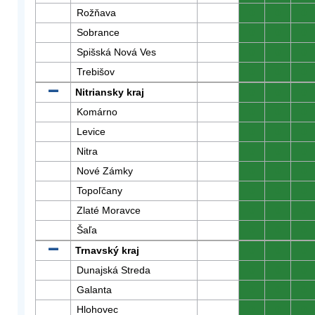
Rožňava
0
0
0
Sobrance
0
0
0
Spišská Nová Ves
0
0
0
Trebišov
0
0
0
Nitriansky kraj
0
0
0
Komárno
0
0
0
Levice
0
0
0
Nitra
0
0
0
Nové Zámky
0
0
0
Topoľčany
0
0
0
Zlaté Moravce
0
0
0
Šaľa
0
0
0
Trnavský kraj
0
0
0
Dunajská Streda
0
0
0
Galanta
0
0
0
Hlohovec
0
0
0