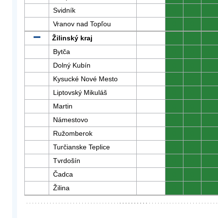
Svidník
0
0
0
Vranov nad Topľou
0
0
0
Žilinský kraj
0
0
0
Bytča
0
0
0
Dolný Kubín
0
0
0
Kysucké Nové Mesto
0
0
0
Liptovský Mikuláš
0
0
0
Martin
0
0
0
Námestovo
0
0
0
Ružomberok
0
0
0
Turčianske Teplice
0
0
0
Tvrdošín
0
0
0
Čadca
0
0
0
Žilina
0
0
0