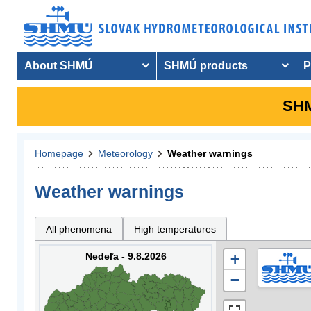
About SHMÚ
SHMÚ products
P
SHM
Homepage
Meteorology
Weather warnings
Weather warnings
All phenomena
High temperatures
Nedeľa - 9.8.2026
+
−