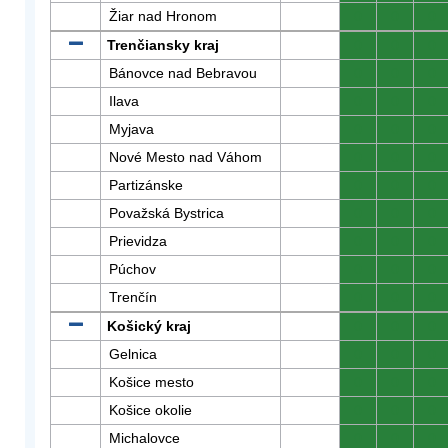
Žiar nad Hronom
0
0
0
Trenčiansky kraj
0
0
0
Bánovce nad Bebravou
0
0
0
Ilava
0
0
0
Myjava
0
0
0
Nové Mesto nad Váhom
0
0
0
Partizánske
0
0
0
Považská Bystrica
0
0
0
Prievidza
0
0
0
Púchov
0
0
0
Trenčín
0
0
0
Košický kraj
0
0
0
Gelnica
0
0
0
Košice mesto
0
0
0
Košice okolie
0
0
0
Michalovce
0
0
0