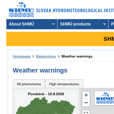
About SHMÚ
SHMÚ products
P
SHM
Homepage
Meteorology
Weather warnings
Weather warnings
All phenomena
High temperatures
Pondelok - 10.8.2026
+
−