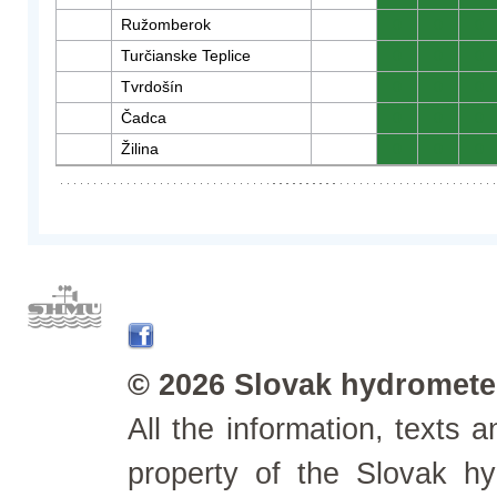
Ružomberok
0
0
0
Turčianske Teplice
0
0
0
Tvrdošín
0
0
0
Čadca
0
0
0
Žilina
0
0
0
© 2026 Slovak hydrometeo
All the information, texts
property of the Slovak h