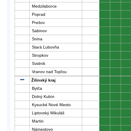
Medzilaborce
0
0
0
Poprad
0
0
0
Prešov
0
0
0
Sabinov
0
0
0
Snina
0
0
0
Stará Ľubovňa
0
0
0
Stropkov
0
0
0
Svidník
0
0
0
Vranov nad Topľou
0
0
0
Žilinský kraj
0
0
0
Bytča
0
0
0
Dolný Kubín
0
0
0
Kysucké Nové Mesto
0
0
0
Liptovský Mikuláš
0
0
0
Martin
0
0
0
Námestovo
0
0
0