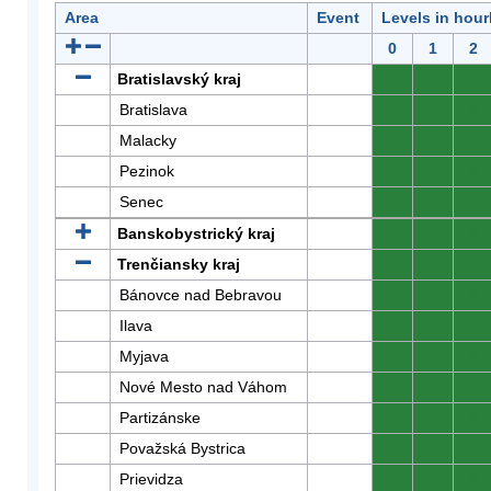
Area
Event
Levels in hour
0
1
2
Bratislavský kraj
0
0
0
Bratislava
0
0
0
Malacky
0
0
0
Pezinok
0
0
0
Senec
0
0
0
Banskobystrický kraj
0
0
0
Trenčiansky kraj
0
0
0
Bánovce nad Bebravou
0
0
0
Ilava
0
0
0
Myjava
0
0
0
Nové Mesto nad Váhom
0
0
0
Partizánske
0
0
0
Považská Bystrica
0
0
0
Prievidza
0
0
0