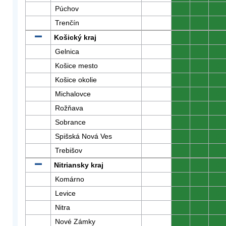
Púchov
0
0
0
Trenčín
0
0
0
Košický kraj
0
0
0
Gelnica
0
0
0
Košice mesto
0
0
0
Košice okolie
0
0
0
Michalovce
0
0
0
Rožňava
0
0
0
Sobrance
0
0
0
Spišská Nová Ves
0
0
0
Trebišov
0
0
0
Nitriansky kraj
0
0
0
Komárno
0
0
0
Levice
0
0
0
Nitra
0
0
0
Nové Zámky
0
0
0