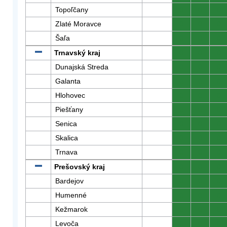
Topoľčany
0
0
0
Zlaté Moravce
0
0
0
Šaľa
0
0
0
Trnavský kraj
0
0
0
Dunajská Streda
0
0
0
Galanta
0
0
0
Hlohovec
0
0
0
Piešťany
0
0
0
Senica
0
0
0
Skalica
0
0
0
Trnava
0
0
0
Prešovský kraj
0
0
0
Bardejov
0
0
0
Humenné
0
0
0
Kežmarok
0
0
0
Levoča
0
0
0