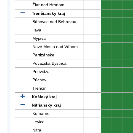
Žiar nad Hronom
0
0
0
Trenčiansky kraj
0
0
0
Bánovce nad Bebravou
0
0
0
Ilava
0
0
0
Myjava
0
0
0
Nové Mesto nad Váhom
0
0
0
Partizánske
0
0
0
Považská Bystrica
0
0
0
Prievidza
0
0
0
Púchov
0
0
0
Trenčín
0
0
0
Košický kraj
0
0
0
Nitriansky kraj
0
0
0
Komárno
0
0
0
Levice
0
0
0
Nitra
0
0
0