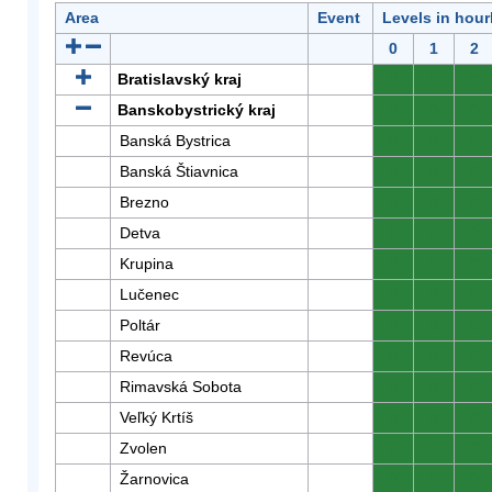
Area
Event
Levels in hour
0
1
2
Bratislavský kraj
0
0
0
Banskobystrický kraj
0
0
0
Banská Bystrica
0
0
0
Banská Štiavnica
0
0
0
Brezno
0
0
0
Detva
0
0
0
Krupina
0
0
0
Lučenec
0
0
0
Poltár
0
0
0
Revúca
0
0
0
Rimavská Sobota
0
0
0
Veľký Krtíš
0
0
0
Zvolen
0
0
0
Žarnovica
0
0
0