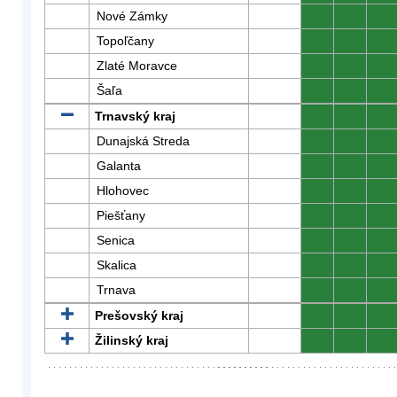
Nové Zámky
0
0
0
Topoľčany
0
0
0
Zlaté Moravce
0
0
0
Šaľa
0
0
0
Trnavský kraj
0
0
0
Dunajská Streda
0
0
0
Galanta
0
0
0
Hlohovec
0
0
0
Piešťany
0
0
0
Senica
0
0
0
Skalica
0
0
0
Trnava
0
0
0
Prešovský kraj
0
0
0
Žilinský kraj
0
0
0