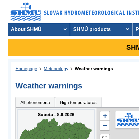
About SHMÚ
SHMÚ products
P
SHM
Homepage
Meteorology
Weather warnings
Weather warnings
All phenomena
High temperatures
Sobota - 8.8.2026
+
−