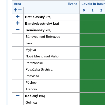
Area
Event
Levels in hour
0
1
2
Bratislavský kraj
0
0
0
Banskobystrický kraj
0
0
0
Trenčiansky kraj
0
0
0
Bánovce nad Bebravou
0
0
0
Ilava
0
0
0
Myjava
0
0
0
Nové Mesto nad Váhom
0
0
0
Partizánske
0
0
0
Považská Bystrica
0
0
0
Prievidza
0
0
0
Púchov
0
0
0
Trenčín
0
0
0
Košický kraj
0
0
0
Gelnica
0
0
0