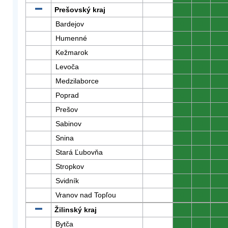
Prešovský kraj
0
0
0
Bardejov
0
0
0
Humenné
0
0
0
Kežmarok
0
0
0
Levoča
0
0
0
Medzilaborce
0
0
0
Poprad
0
0
0
Prešov
0
0
0
Sabinov
0
0
0
Snina
0
0
0
Stará Ľubovňa
0
0
0
Stropkov
0
0
0
Svidník
0
0
0
Vranov nad Topľou
0
0
0
Žilinský kraj
0
0
0
Bytča
0
0
0