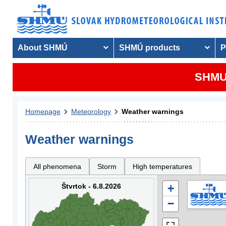
About SHMÚ
SHMÚ products
P
SHMU 
Homepage
Meteorology
Weather warnings
Weather warnings
All phenomena
Storm
High temperatures
Štvrtok - 6.8.2026
+
−