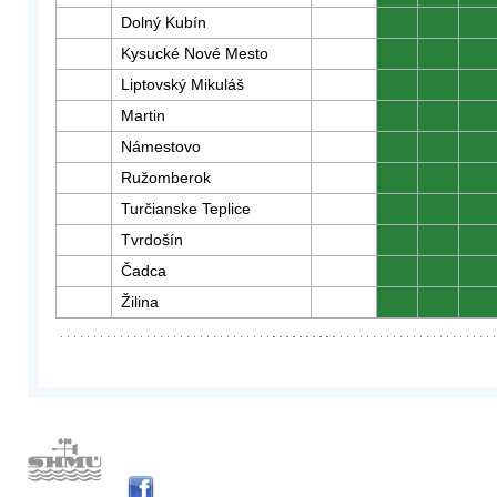
Dolný Kubín
0
0
0
Kysucké Nové Mesto
0
0
0
Liptovský Mikuláš
0
0
0
Martin
0
0
0
Námestovo
0
0
0
Ružomberok
0
0
0
Turčianske Teplice
0
0
0
Tvrdošín
0
0
0
Čadca
0
0
0
Žilina
0
0
0