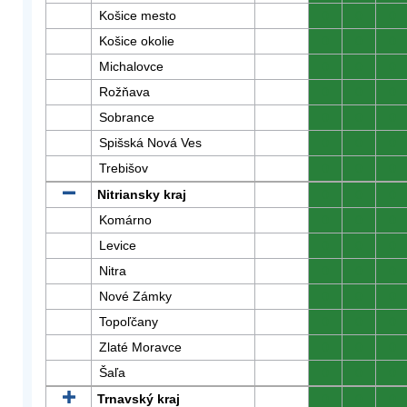
Košice mesto
0
0
0
Košice okolie
0
0
0
Michalovce
0
0
0
Rožňava
0
0
0
Sobrance
0
0
0
Spišská Nová Ves
0
0
0
Trebišov
0
0
0
Nitriansky kraj
0
0
0
Komárno
0
0
0
Levice
0
0
0
Nitra
0
0
0
Nové Zámky
0
0
0
Topoľčany
0
0
0
Zlaté Moravce
0
0
0
Šaľa
0
0
0
Trnavský kraj
0
0
0