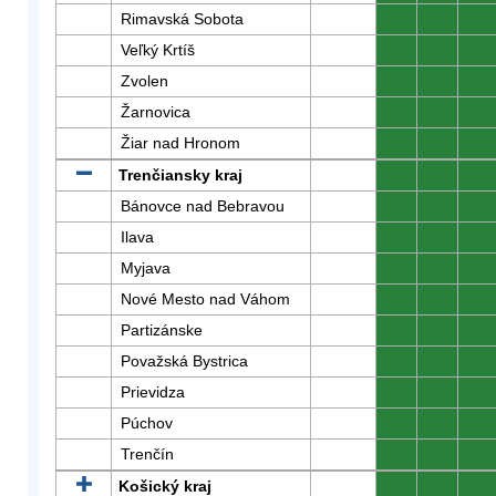
Rimavská Sobota
0
0
0
Veľký Krtíš
0
0
0
Zvolen
0
0
0
Žarnovica
0
0
0
Žiar nad Hronom
0
0
0
Trenčiansky kraj
0
0
0
Bánovce nad Bebravou
0
0
0
Ilava
0
0
0
Myjava
0
0
0
Nové Mesto nad Váhom
0
0
0
Partizánske
0
0
0
Považská Bystrica
0
0
0
Prievidza
0
0
0
Púchov
0
0
0
Trenčín
0
0
0
Košický kraj
0
0
0