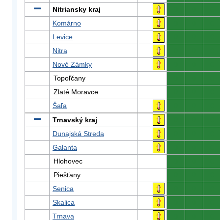
Nitriansky kraj
0
0
0
Komárno
0
0
0
Levice
0
0
0
Nitra
0
0
0
Nové Zámky
0
0
0
Topoľčany
0
0
0
Zlaté Moravce
0
0
0
Šaľa
0
0
0
Trnavský kraj
0
0
0
Dunajská Streda
0
0
0
Galanta
0
0
0
Hlohovec
0
0
0
Piešťany
0
0
0
Senica
0
0
0
Skalica
0
0
0
Trnava
0
0
0