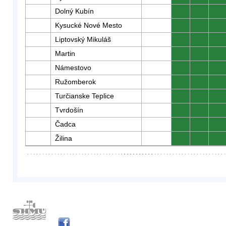
Dolný Kubín
0
0
0
Kysucké Nové Mesto
0
0
0
Liptovský Mikuláš
0
0
0
Martin
0
0
0
Námestovo
0
0
0
Ružomberok
0
0
0
Turčianske Teplice
0
0
0
Tvrdošín
0
0
0
Čadca
0
0
0
Žilina
0
0
0