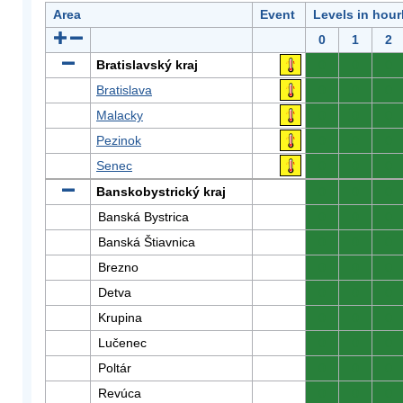
Area
Event
Levels in hour
0
1
2
Bratislavský kraj
0
0
0
Bratislava
0
0
0
Malacky
0
0
0
Pezinok
0
0
0
Senec
0
0
0
Banskobystrický kraj
0
0
0
Banská Bystrica
0
0
0
Banská Štiavnica
0
0
0
Brezno
0
0
0
Detva
0
0
0
Krupina
0
0
0
Lučenec
0
0
0
Poltár
0
0
0
Revúca
0
0
0