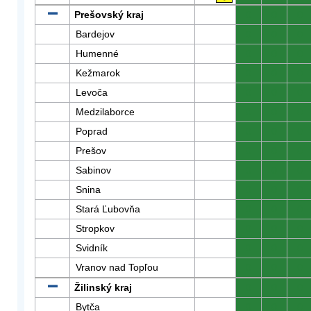
Prešovský kraj
0
0
0
Bardejov
0
0
0
Humenné
0
0
0
Kežmarok
0
0
0
Levoča
0
0
0
Medzilaborce
0
0
0
Poprad
0
0
0
Prešov
0
0
0
Sabinov
0
0
0
Snina
0
0
0
Stará Ľubovňa
0
0
0
Stropkov
0
0
0
Svidník
0
0
0
Vranov nad Topľou
0
0
0
Žilinský kraj
0
0
0
Bytča
0
0
0