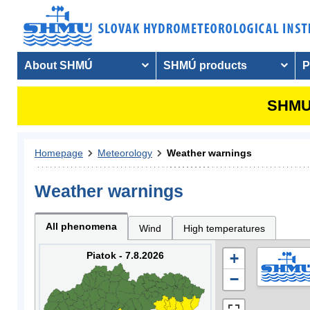
About SHMÚ
SHMÚ products
P
SHMU 
Homepage
Meteorology
Weather warnings
Weather warnings
All phenomena
Wind
High temperatures
Piatok - 7.8.2026
+
−