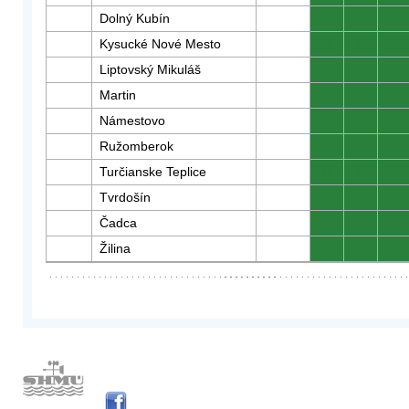
Dolný Kubín
0
0
0
Kysucké Nové Mesto
0
0
0
Liptovský Mikuláš
0
0
0
Martin
0
0
0
Námestovo
0
0
0
Ružomberok
0
0
0
Turčianske Teplice
0
0
0
Tvrdošín
0
0
0
Čadca
0
0
0
Žilina
0
0
0