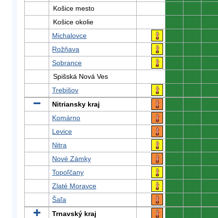
Košice mesto
0
0
0
Košice okolie
0
0
0
Michalovce
0
0
0
Rožňava
0
0
0
Sobrance
0
0
0
Spišská Nová Ves
0
0
0
Trebišov
0
0
0
Nitriansky kraj
0
0
0
Komárno
0
0
0
Levice
0
0
0
Nitra
0
0
0
Nové Zámky
0
0
0
Topoľčany
0
0
0
Zlaté Moravce
0
0
0
Šaľa
0
0
0
Trnavský kraj
0
0
0