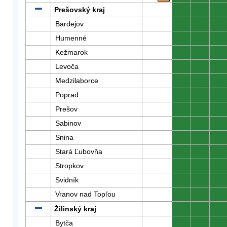
Prešovský kraj
0
0
0
Bardejov
0
0
0
Humenné
0
0
0
Kežmarok
0
0
0
Levoča
0
0
0
Medzilaborce
0
0
0
Poprad
0
0
0
Prešov
0
0
0
Sabinov
0
0
0
Snina
0
0
0
Stará Ľubovňa
0
0
0
Stropkov
0
0
0
Svidník
0
0
0
Vranov nad Topľou
0
0
0
Žilinský kraj
0
0
0
Bytča
0
0
0