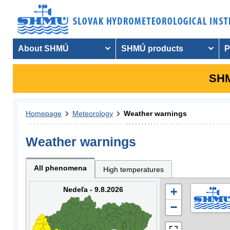
About SHMÚ
SHMÚ products
P
SHM
Homepage
Meteorology
Weather warnings
Weather warnings
All phenomena
High temperatures
Nedeľa - 9.8.2026
+
−