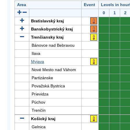
Area
Event
Levels in hour
0
1
2
Bratislavský kraj
0
0
0
Banskobystrický kraj
0
0
0
Trenčiansky kraj
0
0
0
Bánovce nad Bebravou
0
0
0
Ilava
0
0
0
Myjava
0
0
0
Nové Mesto nad Váhom
0
0
0
Partizánske
0
0
0
Považská Bystrica
0
0
0
Prievidza
0
0
0
Púchov
0
0
0
Trenčín
0
0
0
Košický kraj
0
0
0
Gelnica
0
0
0