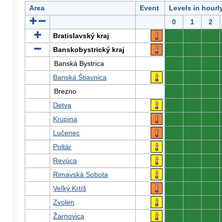
Area
Event
Levels in hourl
0
1
2
Bratislavský kraj
0
0
0
Banskobystrický kraj
0
0
0
Banská Bystrica
0
0
0
Banská Štiavnica
0
0
0
Brezno
0
0
0
Detva
0
0
0
Krupina
0
0
0
Lučenec
0
0
0
Poltár
0
0
0
Revúca
0
0
0
Rimavská Sobota
0
0
0
Veľký Krtíš
0
0
0
Zvolen
0
0
0
Žarnovica
0
0
0