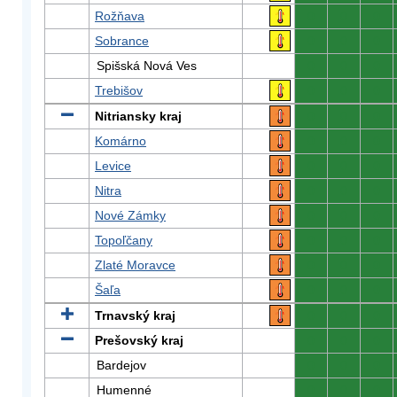
Rožňava
0
0
0
Sobrance
0
0
0
Spišská Nová Ves
0
0
0
Trebišov
0
0
0
Nitriansky kraj
0
0
0
Komárno
0
0
0
Levice
0
0
0
Nitra
0
0
0
Nové Zámky
0
0
0
Topoľčany
0
0
0
Zlaté Moravce
0
0
0
Šaľa
0
0
0
Trnavský kraj
0
0
0
Prešovský kraj
0
0
0
Bardejov
0
0
0
Humenné
0
0
0