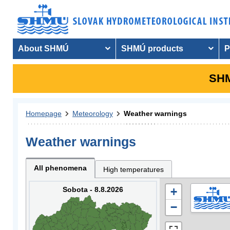
About SHMÚ
SHMÚ products
P
SHM
Homepage
Meteorology
Weather warnings
Weather warnings
All phenomena
High temperatures
Sobota - 8.8.2026
+
−