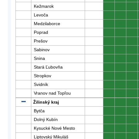
Kežmarok
0
0
0
Levoča
0
0
0
Medzilaborce
0
0
0
Poprad
0
0
0
Prešov
0
0
0
Sabinov
0
0
0
Snina
0
0
0
Stará Ľubovňa
0
0
0
Stropkov
0
0
0
Svidník
0
0
0
Vranov nad Topľou
0
0
0
Žilinský kraj
0
0
0
Bytča
0
0
0
Dolný Kubín
0
0
0
Kysucké Nové Mesto
0
0
0
Liptovský Mikuláš
0
0
0