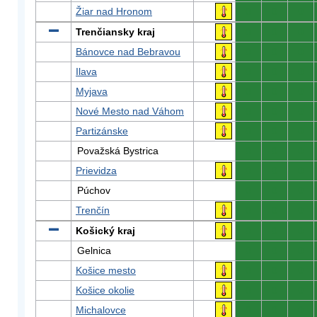
Žiar nad Hronom
0
0
0
Trenčiansky kraj
0
0
0
Bánovce nad Bebravou
0
0
0
Ilava
0
0
0
Myjava
0
0
0
Nové Mesto nad Váhom
0
0
0
Partizánske
0
0
0
Považská Bystrica
0
0
0
Prievidza
0
0
0
Púchov
0
0
0
Trenčín
0
0
0
Košický kraj
0
0
0
Gelnica
0
0
0
Košice mesto
0
0
0
Košice okolie
0
0
0
Michalovce
0
0
0