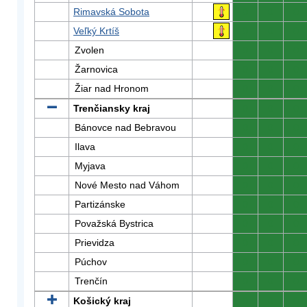
Rimavská Sobota
0
0
0
Veľký Krtíš
0
0
0
Zvolen
0
0
0
Žarnovica
0
0
0
Žiar nad Hronom
0
0
0
Trenčiansky kraj
0
0
0
Bánovce nad Bebravou
0
0
0
Ilava
0
0
0
Myjava
0
0
0
Nové Mesto nad Váhom
0
0
0
Partizánske
0
0
0
Považská Bystrica
0
0
0
Prievidza
0
0
0
Púchov
0
0
0
Trenčín
0
0
0
Košický kraj
0
0
0