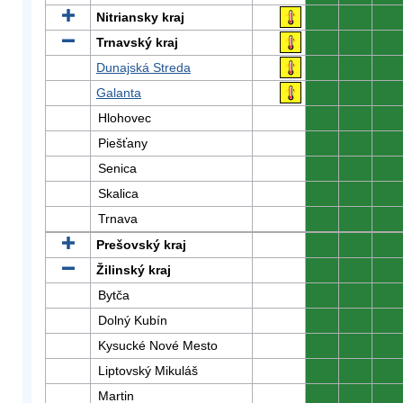
Nitriansky kraj
0
0
0
Trnavský kraj
0
0
0
Dunajská Streda
0
0
0
Galanta
0
0
0
Hlohovec
0
0
0
Piešťany
0
0
0
Senica
0
0
0
Skalica
0
0
0
Trnava
0
0
0
Prešovský kraj
0
0
0
Žilinský kraj
0
0
0
Bytča
0
0
0
Dolný Kubín
0
0
0
Kysucké Nové Mesto
0
0
0
Liptovský Mikuláš
0
0
0
Martin
0
0
0