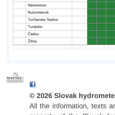
Námestovo
0
0
0
Ružomberok
0
0
0
Turčianske Teplice
0
0
0
Tvrdošín
0
0
0
Čadca
0
0
0
Žilina
0
0
0
© 2026 Slovak hydrometeo
All the information, texts