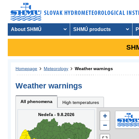
About SHMÚ
SHMÚ products
P
SHM
Homepage
Meteorology
Weather warnings
Weather warnings
All phenomena
High temperatures
Nedeľa - 9.8.2026
+
−