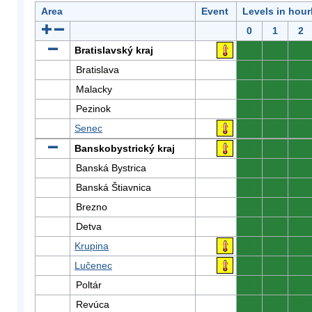
Area
Event
Levels in hour
0
1
2
Bratislavský kraj
0
0
0
Bratislava
0
0
0
Malacky
0
0
0
Pezinok
0
0
0
Senec
0
0
0
Banskobystrický kraj
0
0
0
Banská Bystrica
0
0
0
Banská Štiavnica
0
0
0
Brezno
0
0
0
Detva
0
0
0
Krupina
0
0
0
Lučenec
0
0
0
Poltár
0
0
0
Revúca
0
0
0