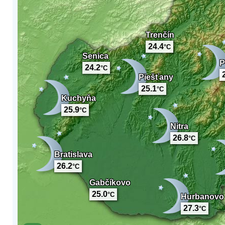
Trenčín
24.4
°C
Senica
P
24.2
°C
Piešťany
25.1
°C
Kuchyňa
25.9
°C
Nitra
26.8
°C
Bratislava
26.2
°C
Gabčíkovo
25.0
°C
Hurbanovo
27.3
°C