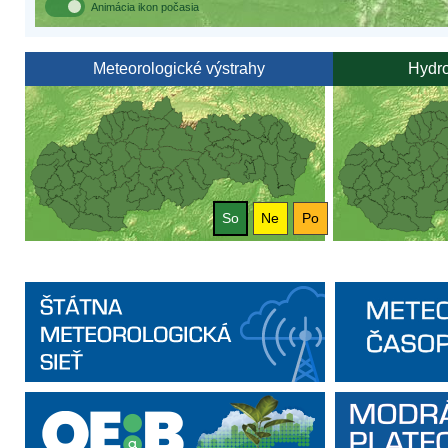
Animácia ikon počasia
Meteorologické výstrahy
Hydro
So
Ne
Po