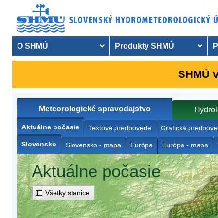
O SHMÚ
Produkty SHMÚ
P
SHMÚ vy
Meteorologické spravodajstvo
Hydrol
Aktuálne počasie
Textové predpovede
Grafická predpov
Slovensko
Slovensko - mapa
Európa
Európa - mapa
Aktuálne počasie
Všetky stanice