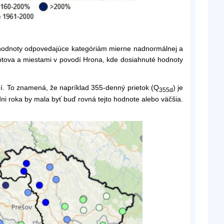
a hodnoty odpovedajúce kategóriám mierne nadnormálnej a
iptova a miestami v povodí Hrona, kde dosiahnuté hodnoty
í. To znamená, že napríklad 355-denný prietok (Q
) je
355d
ni roka by mala byť buď rovná tejto hodnote alebo väčšia.