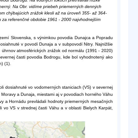
vodí Bodrogu. Na vodných tokoch pretrvávali nízke
merný. Na Obr. vidíme priebeh priemerných denných
m chýbajúcich zrážok klesli až na úroveň 355- až 364-
ku za referenčné obdobie 1961 - 2000 najvhodnejším
 území Slovenska, s výnimkou povodia Dunajca a Popradu
siahnuté v povodí Dunaja a v subpovodí Nitry. Najnižšie
 úhrnov atmosférických zrážok od normálu (1991 - 2020)
evernej časti povodia Bodrogu, kde bol vyhodnotený ako
) (1).
boli dosiahnuté vo vodomerných staniciach (VS) v severnej
dí Moravy a Dunaja, miestami aj v povodiach horného Váhu
dvy a Hornádu prevládali hodnoty priemerných mesačných
vo VS v strednej časti Váhu a v oblasti Bielych Karpát,