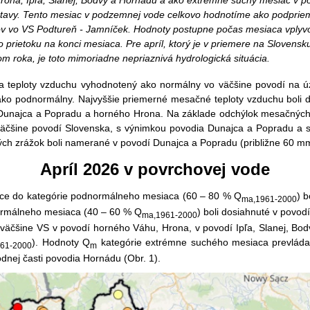
rona, Ipľa, Slanej, Bodvy a Hornádu a ako extrémne suchý mesiac v po
tavy. Tento mesiac v podzemnej vode celkovo hodnotíme ako podprie
ov vo VS Podtureň - Jamníček. Hodnoty postupne počas mesiaca vplyvo
 prietoku na konci mesiaca. Pre apríl, ktorý je v priemere na Slovens
m roka, je toto mimoriadne nepriaznivá hydrologická situácia.
ska teploty vzduchu vyhodnotený ako normálny vo väčšine povodí na
ako podnormálny. Najvyššie priemerné mesačné teploty vzduchu boli do
 Dunajca a Popradu a horného Hrona. Na základe odchýlok mesačných
äčšine povodí Slovenska, s výnimkou povodia Dunajca a Popradu a s
ch zrážok boli namerané v povodí Dunajca a Popradu (približne 60 mm
Apríl 2026 v povrchovej vode
úce do kategórie podnormálneho mesiaca (60 – 80 % Q
) 
ma,1961-2000
ormálneho mesiaca (40 – 60 % Q
) boli dosiahnuté v povo
ma,1961-2000
väčšine VS v povodí horného Váhu, Hrona, v povodí Ipľa, Slanej, Bo
). Hodnoty Q
kategórie extrémne suchého mesiaca prevládali 
61-2000
m
dnej časti povodia Hornádu (Obr. 1).