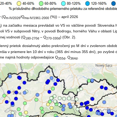
v (Q
/Q
(%)) – apríl 2026
m-IV/2026
ma-IV/1961-2000
) na začiatku mesiaca prevládali vo VS vo väčšine povodí Slovensk
d
boli VS v subpovodí Nitry, v povodí Bodrogu, horného Váhu v oblasti L
nej vodnosti (Q
– Q
) (Obr. 2).
180-270d
270-330d
denný prietok dosiahnutý alebo prekročený po M dní v zvolenom obdob
nšia v priemere len 10 dní v roku (365 dní mínus 355 dní), po zvyšné d
eme najmä hodnoty odpovedajúce Q
, Q
.
355d
364d