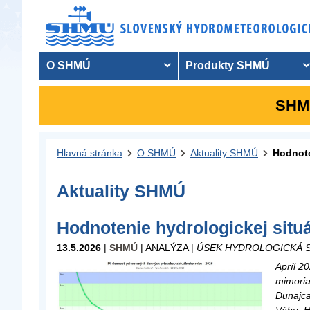
O SHMÚ
Produkty SHMÚ
SHMÚ
Hlavná stránka
O SHMÚ
Aktuality SHMÚ
Hodnote
Aktuality SHMÚ
Hodnotenie hydrologickej situá
13.5.2026
|
SHMÚ
| ANALÝZA |
ÚSEK HYDROLOGICKÁ S
Apríl 2
mimoria
Dunajca