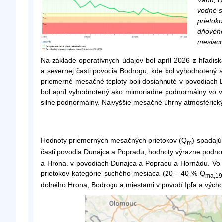
Váhu, H
vodné s
prietok
dňového
mesiaco
Na základe operatívnych údajov bol apríl 2026 z hľadi
a severnej časti povodia Bodrogu, kde bol vyhodnotený 
priemerné mesačné teploty boli dosiahnuté v povodiach
bol apríl vyhodnotený ako mimoriadne podnormálny vo v
silne podnormálny. Najvyššie mesačné úhrny atmosférický
Hodnoty priemerných mesačných prietokov (Q
) spadaj
m
časti povodia Dunajca a Popradu; hodnoty výrazne podn
a Hrona, v povodiach Dunajca a Popradu a Hornádu. Vo 
prietokov kategórie suchého mesiaca (20 - 40 % Q
ma,19
dolného Hrona, Bodrogu a miestami v povodí Ipľa a výcho