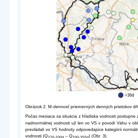
Obrázok 2. M-dennosť priemerných denných prietokov dň
Počas mesiaca sa situácia z hľadiska vodnosti postupne
nadnormálnej vodnosti už len vo VS v povodí Váhu v ob
prevládali vo VS hodnoty odpovedajúce kategórii normá
vodnosti (Q
– Q
) (Obr. 3).
270-330d
330-355d