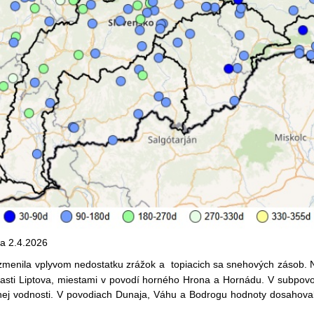
a 2.4.2026
 zmenila vplyvom nedostatku zrážok a topiacich sa snehových zásob.
lasti Liptova, miestami v povodí horného Hrona a Hornádu. V subpovo
lnej vodnosti. V povodiach Dunaja, Váhu a Bodrogu hodnoty dosahoval