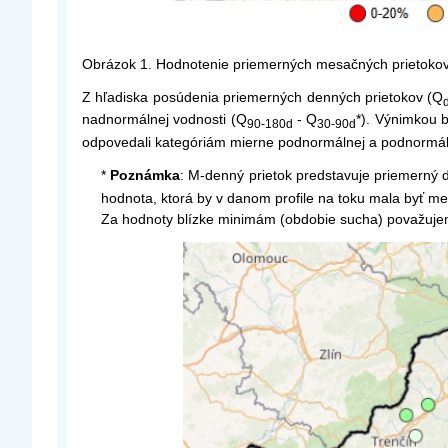
Obrázok 1. Hodnotenie priemerných mesačných prietoko
Z hľadiska posúdenia priemerných denných prietokov (Q
nadnormálnej vodnosti (Q
- Q
*). Výnimkou 
90-180d
30-90d
odpovedali kategóriám mierne podnormálnej a podnormál
*
Poznámka
: M-denný prietok predstavuje priemerný 
hodnota, ktorá by v danom profile na toku mala byť me
Za hodnoty blízke minimám (obdobie sucha) považuj