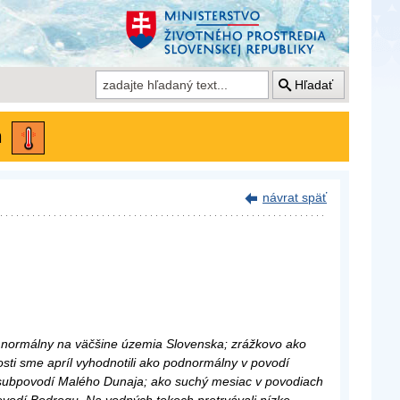
Hľadať
ň
návrat späť
ko normálny na väčšine územia Slovenska; zrážkovo ako
ti sme apríl vyhodnotili ako podnormálny v povodí
subpovodí Malého Dunaja; ako suchý mesiac v povodiach