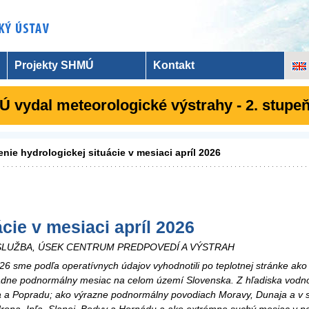
Projekty SHMÚ
Kontakt
 vydal meteorologické výstrahy - 2. stupe
nie hydrologickej situácie v mesiaci apríl 2026
cie v mesiaci apríl 2026
LUŽBA, ÚSEK CENTRUM PREDPOVEDÍ A VÝSTRAH
026 sme podľa operatívnych údajov vyhodnotili po teplotnej stránke a
dne podnormálny mesiac na celom území Slovenska. Z hľadiska vodnos
 a Popradu; ako výrazne podnormálny povodiach Moravy, Dunaja a v 