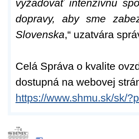
vyžadovať intenzívnu spo
dopravy, aby sme zabez
Slovenska
,“ uzatvára sprá
Celá Správa o kvalite ovzd
dostupná na webovej str
https://www.shmu.sk/sk/