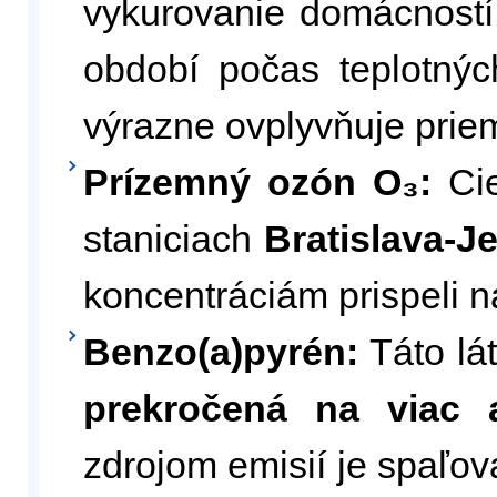
vykurovanie domácností
období počas teplotných
výrazne ovplyvňuje priem
Prízemný ozón O₃:
Cie
staniciach
Bratislava-J
koncentráciám prispeli n
Benzo(a)pyrén:
Táto lá
prekročená na viac a
zdrojom emisií je spaľov