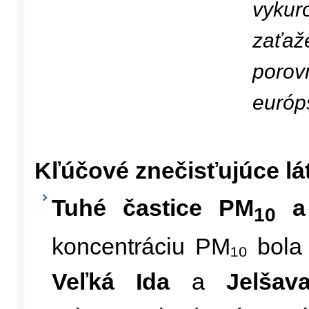
vykur
zaťaž
porov
európ
Kľúčové znečisťujúce lá
Tuhé častice PM
a
10
koncentráciu PM₁₀ bola
Veľká Ida
a
Jelšav