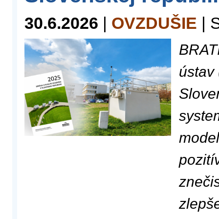
30.6.2026
|
OVZDUŠIE
| 
BRATI
ústav
Sloven
syste
model
pozití
zneči
zlepš