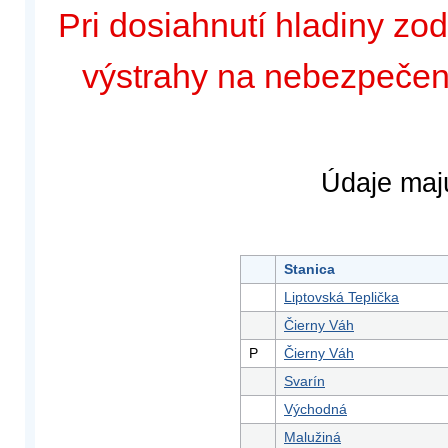
Pri dosiahnutí hladiny zo
výstrahy na nebezpeče
Údaje majú
Stanica
Liptovská Teplička
Čierny Váh
P
Čierny Váh
Svarín
Východná
Malužiná