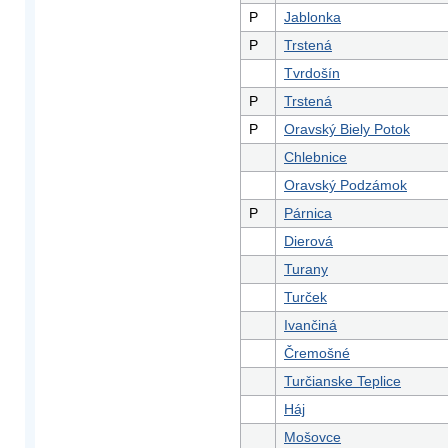
P
Jablonka
P
Trstená
Tvrdošín
P
Trstená
P
Oravský Biely Potok
Chlebnice
Oravský Podzámok
P
Párnica
Dierová
Turany
Turček
Ivančiná
Čremošné
Turčianske Teplice
Háj
Mošovce