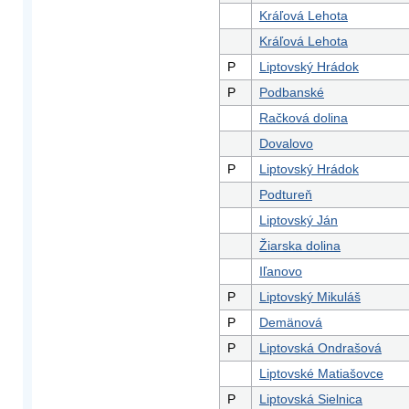
Kráľová Lehota
Kráľová Lehota
P
Liptovský Hrádok
P
Podbanské
Račková dolina
Dovalovo
P
Liptovský Hrádok
Podtureň
Liptovský Ján
Žiarska dolina
Iľanovo
P
Liptovský Mikuláš
P
Demänová
P
Liptovská Ondrašová
Liptovské Matiašovce
P
Liptovská Sielnica