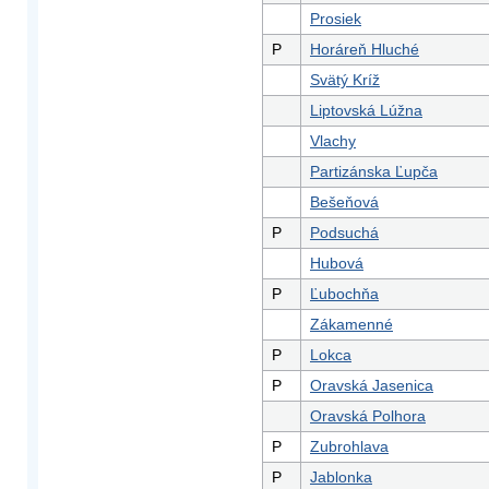
Prosiek
P
Horáreň Hluché
Svätý Kríž
Liptovská Lúžna
Vlachy
Partizánska Ľupča
Bešeňová
P
Podsuchá
Hubová
P
Ľubochňa
Zákamenné
P
Lokca
P
Oravská Jasenica
Oravská Polhora
P
Zubrohlava
P
Jablonka