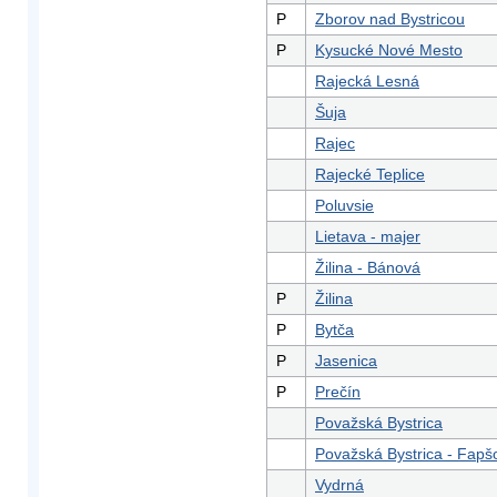
P
Zborov nad Bystricou
P
Kysucké Nové Mesto
Rajecká Lesná
Šuja
Rajec
Rajecké Teplice
Poluvsie
Lietava - majer
Žilina - Bánová
P
Žilina
P
Bytča
P
Jasenica
P
Prečín
Považská Bystrica
Považská Bystrica - Fapš
Vydrná