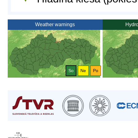
Weather warnings
Hydro
So
Ne
Po