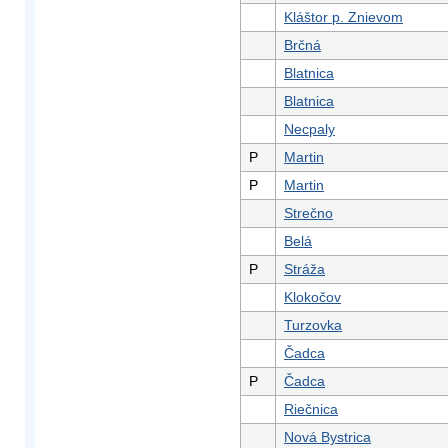
Kláštor p. Znievom
Brčná
Blatnica
Blatnica
Necpaly
P
Martin
P
Martin
Strečno
Belá
P
Stráža
Klokočov
Turzovka
Čadca
P
Čadca
Riečnica
Nová Bystrica