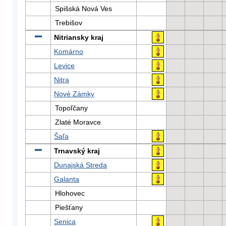
Spišská Nová Ves
Trebišov
Nitriansky kraj
Komárno
Levice
Nitra
Nové Zámky
Topoľčany
Zlaté Moravce
Šaľa
Trnavský kraj
Dunajská Streda
Galanta
Hlohovec
Piešťany
Senica