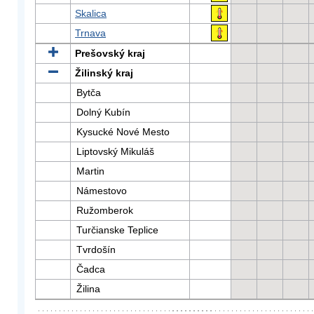
Skalica
Trnava
Prešovský kraj
Žilinský kraj
Bytča
Dolný Kubín
Kysucké Nové Mesto
Liptovský Mikuláš
Martin
Námestovo
Ružomberok
Turčianske Teplice
Tvrdošín
Čadca
Žilina