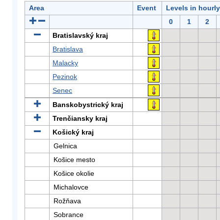
Area
Event
Levels in hourl
0
1
2
Bratislavský kraj
Bratislava
Malacky
Pezinok
Senec
Banskobystrický kraj
Trenčiansky kraj
Košický kraj
Gelnica
Košice mesto
Košice okolie
Michalovce
Rožňava
Sobrance