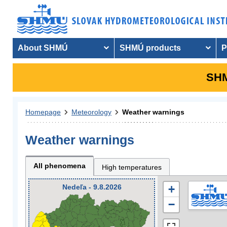
About SHMÚ
SHMÚ products
P
SHM
Homepage
Meteorology
Weather warnings
Weather warnings
All phenomena
High temperatures
Nedeľa - 9.8.2026
+
−