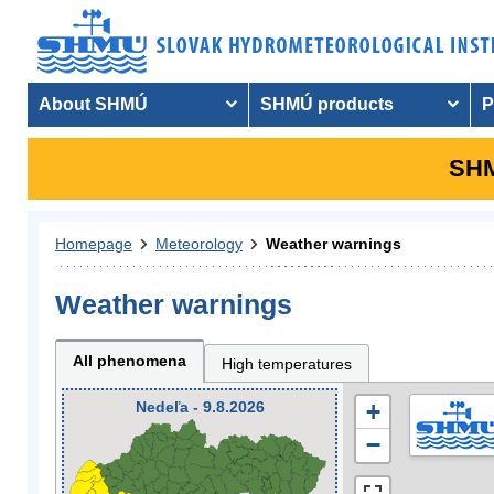
About SHMÚ
SHMÚ products
P
SHM
Homepage
Meteorology
Weather warnings
Weather warnings
All phenomena
High temperatures
Nedeľa - 9.8.2026
+
−