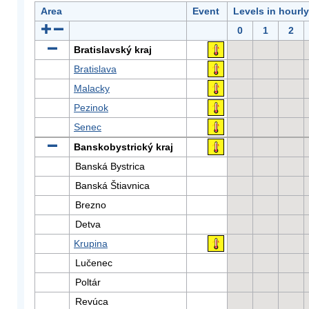
Area
Event
Levels in hourl
0
1
2
Bratislavský kraj
Bratislava
Malacky
Pezinok
Senec
Banskobystrický kraj
Banská Bystrica
Banská Štiavnica
Brezno
Detva
Krupina
Lučenec
Poltár
Revúca