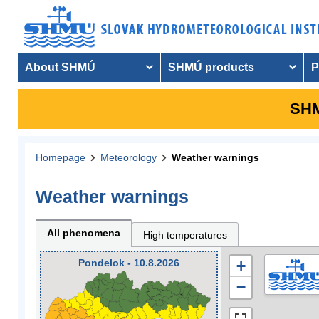
About SHMÚ
SHMÚ products
P
SHM
Homepage
Meteorology
Weather warnings
Weather warnings
All phenomena
High temperatures
Pondelok - 10.8.2026
+
−