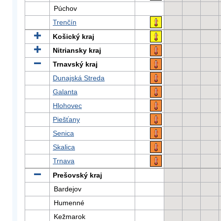
Púchov
Trenčín
Košický kraj
Nitriansky kraj
Trnavský kraj
Dunajská Streda
Galanta
Hlohovec
Piešťany
Senica
Skalica
Trnava
Prešovský kraj
Bardejov
Humenné
Kežmarok