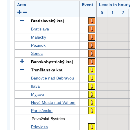
Area
Event
Levels in hourl
0
1
2
Bratislavský kraj
Bratislava
Malacky
Pezinok
Senec
Banskobystrický kraj
Trenčiansky kraj
Bánovce nad Bebravou
Ilava
Myjava
Nové Mesto nad Váhom
Partizánske
Považská Bystrica
Prievidza