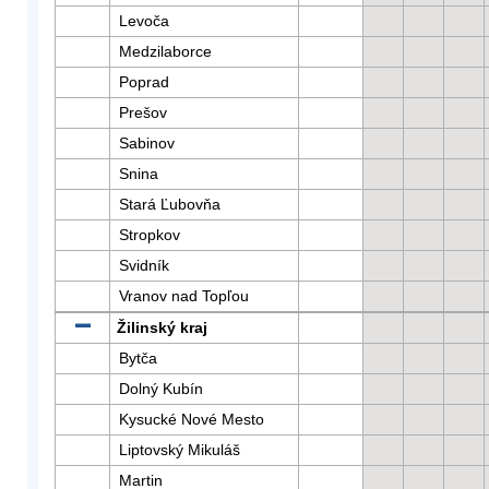
Levoča
Medzilaborce
Poprad
Prešov
Sabinov
Snina
Stará Ľubovňa
Stropkov
Svidník
Vranov nad Topľou
Žilinský kraj
Bytča
Dolný Kubín
Kysucké Nové Mesto
Liptovský Mikuláš
Martin