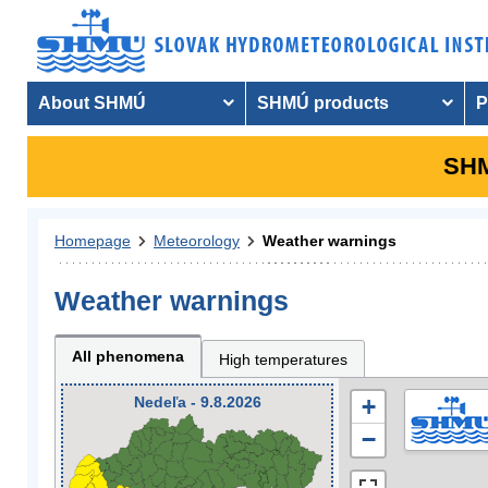
About SHMÚ
SHMÚ products
P
SHM
Homepage
Meteorology
Weather warnings
Weather warnings
All phenomena
High temperatures
Nedeľa - 9.8.2026
+
−