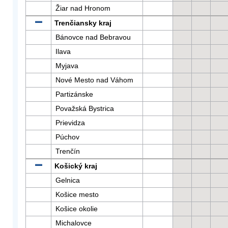
Žiar nad Hronom
Trenčiansky kraj
Bánovce nad Bebravou
Ilava
Myjava
Nové Mesto nad Váhom
Partizánske
Považská Bystrica
Prievidza
Púchov
Trenčín
Košický kraj
Gelnica
Košice mesto
Košice okolie
Michalovce