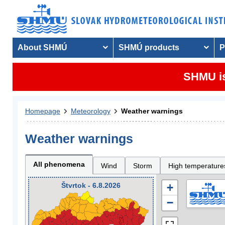
About SHMÚ
SHMÚ products
P
SHMU is
Homepage
Meteorology
Weather warnings
Weather warnings
All phenomena
Wind
Storm
High temperature
Štvrtok - 6.8.2026
+
−