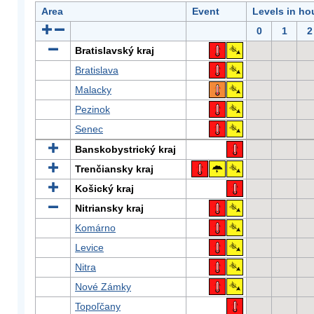
Area
Event
Levels in ho
0
1
2
Bratislavský kraj
Bratislava
Malacky
Pezinok
Senec
Banskobystrický kraj
Trenčiansky kraj
Košický kraj
Nitriansky kraj
Komárno
Levice
Nitra
Nové Zámky
Topoľčany