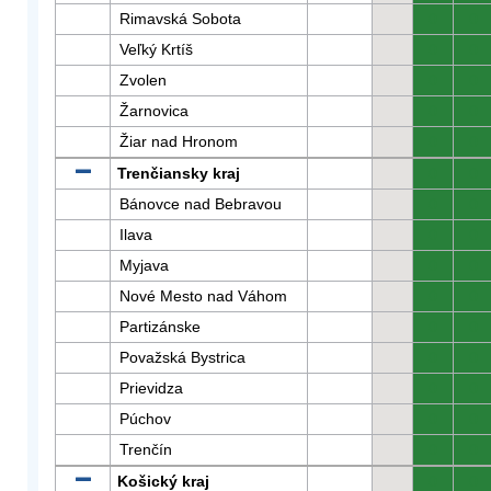
Rimavská Sobota
0
0
Veľký Krtíš
0
0
Zvolen
0
0
Žarnovica
0
0
Žiar nad Hronom
0
0
Trenčiansky kraj
0
0
Bánovce nad Bebravou
0
0
Ilava
0
0
Myjava
0
0
Nové Mesto nad Váhom
0
0
Partizánske
0
0
Považská Bystrica
0
0
Prievidza
0
0
Púchov
0
0
Trenčín
0
0
Košický kraj
0
0