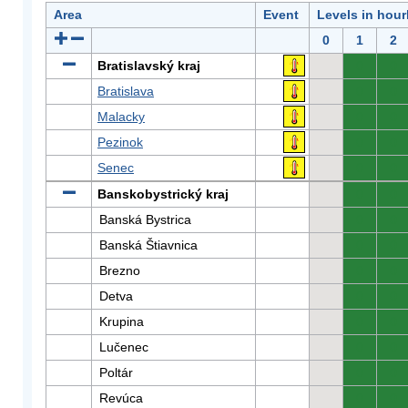
Area
Event
Levels in hour
0
1
2
Bratislavský kraj
0
0
Bratislava
0
0
Malacky
0
0
Pezinok
0
0
Senec
0
0
Banskobystrický kraj
0
0
Banská Bystrica
0
0
Banská Štiavnica
0
0
Brezno
0
0
Detva
0
0
Krupina
0
0
Lučenec
0
0
Poltár
0
0
Revúca
0
0