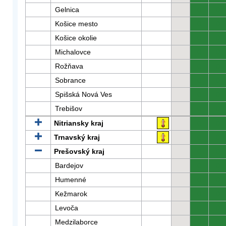
Gelnica
0
0
Košice mesto
0
0
Košice okolie
0
0
Michalovce
0
0
Rožňava
0
0
Sobrance
0
0
Spišská Nová Ves
0
0
Trebišov
0
0
Nitriansky kraj
0
0
Trnavský kraj
0
0
Prešovský kraj
0
0
Bardejov
0
0
Humenné
0
0
Kežmarok
0
0
Levoča
0
0
Medzilaborce
0
0