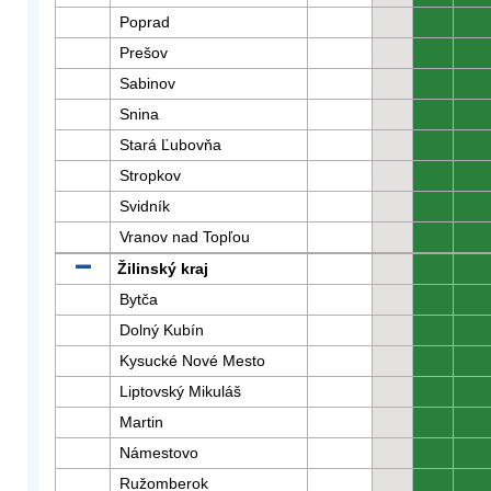
Poprad
0
0
Prešov
0
0
Sabinov
0
0
Snina
0
0
Stará Ľubovňa
0
0
Stropkov
0
0
Svidník
0
0
Vranov nad Topľou
0
0
Žilinský kraj
0
0
Bytča
0
0
Dolný Kubín
0
0
Kysucké Nové Mesto
0
0
Liptovský Mikuláš
0
0
Martin
0
0
Námestovo
0
0
Ružomberok
0
0