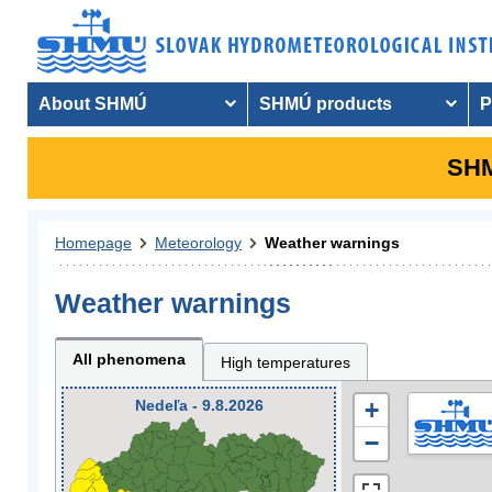
About SHMÚ
SHMÚ products
P
SHM
Homepage
Meteorology
Weather warnings
Weather warnings
All phenomena
High temperatures
Nedeľa - 9.8.2026
+
−