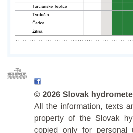
Turčianske Teplice
0
0
Tvrdošín
0
0
Čadca
0
0
Žilina
0
0
© 2026 Slovak hydrometeo
All the information, texts
property of the Slovak h
copied only for personal