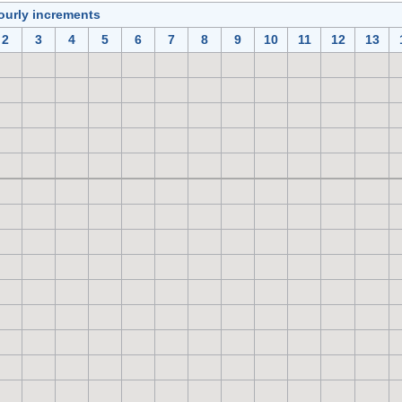
ourly increments
2
3
4
5
6
7
8
9
10
11
12
13