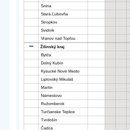
Snina
Stará Ľubovňa
Stropkov
Svidník
Vranov nad Topľou
Žilinský kraj
Bytča
Dolný Kubín
Kysucké Nové Mesto
Liptovský Mikuláš
Martin
Námestovo
Ružomberok
Turčianske Teplice
Tvrdošín
Čadca