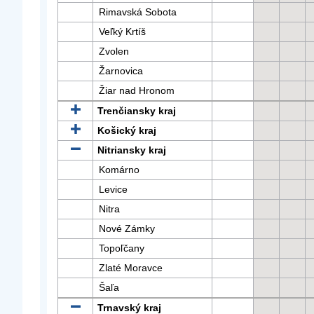
Rimavská Sobota
Veľký Krtíš
Zvolen
Žarnovica
Žiar nad Hronom
Trenčiansky kraj
Košický kraj
Nitriansky kraj
Komárno
Levice
Nitra
Nové Zámky
Topoľčany
Zlaté Moravce
Šaľa
Trnavský kraj