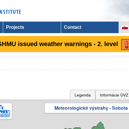
Projects
Contact
SHMU issued weather warnings - 2. level
Legenda
Informácie ÚVZ
Meteorologické výstrahy - Sobota 