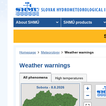
About SHMÚ
SHMÚ products
Homepage
Meteorology
Weather warnings
Weather warnings
All phenomena
High temperatures
Sobota - 8.8.2026
+
−