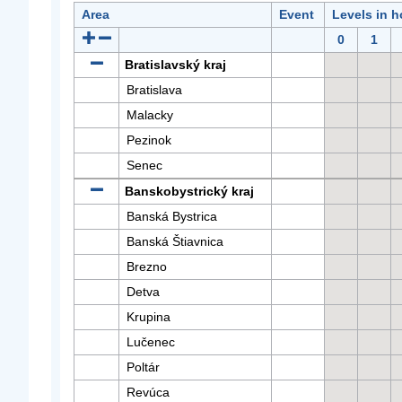
Area
Event
Levels in h
0
1
Bratislavský kraj
Bratislava
Malacky
Pezinok
Senec
Banskobystrický kraj
Banská Bystrica
Banská Štiavnica
Brezno
Detva
Krupina
Lučenec
Poltár
Revúca