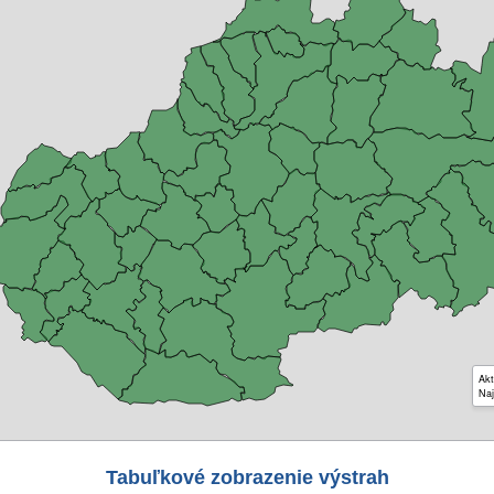
Akt
Naj
Tabuľkové zobrazenie výstrah