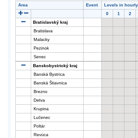
Area
Event
Levels in hourl
0
1
2
Bratislavský kraj
Bratislava
Malacky
Pezinok
Senec
Banskobystrický kraj
Banská Bystrica
Banská Štiavnica
Brezno
Detva
Krupina
Lučenec
Poltár
Revúca