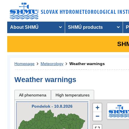
About SHMÚ
SHMÚ products
P
SHM
Homepage
Meteorology
Weather warnings
Weather warnings
All phenomena
High temperatures
Pondelok - 10.8.2026
+
−