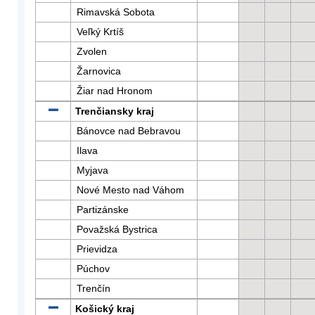
Rimavská Sobota
Veľký Krtíš
Zvolen
Žarnovica
Žiar nad Hronom
Trenčiansky kraj
Bánovce nad Bebravou
Ilava
Myjava
Nové Mesto nad Váhom
Partizánske
Považská Bystrica
Prievidza
Púchov
Trenčín
Košický kraj