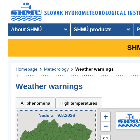
About SHMÚ
SHMÚ products
P
SHM
Homepage
Meteorology
Weather warnings
Weather warnings
All phenomena
High temperatures
Nedeľa - 9.8.2026
+
−