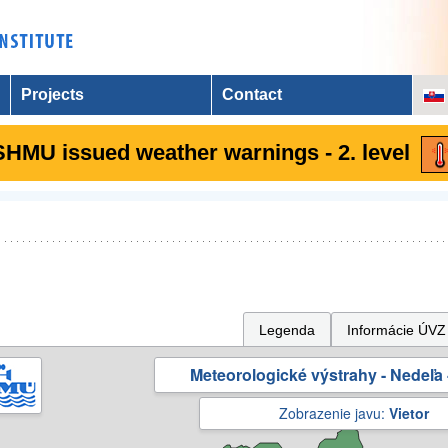
Projects
Contact
SHMU issued weather warnings - 2. level
Legenda
Informácie ÚVZ
Meteorologické výstrahy - Nedeľa 
Zobrazenie javu:
Vietor