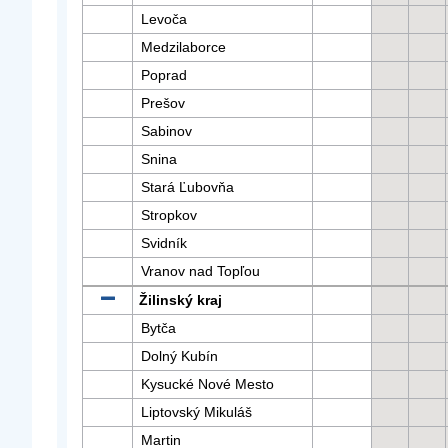
Levoča
Medzilaborce
Poprad
Prešov
Sabinov
Snina
Stará Ľubovňa
Stropkov
Svidník
Vranov nad Topľou
Žilinský kraj
Bytča
Dolný Kubín
Kysucké Nové Mesto
Liptovský Mikuláš
Martin