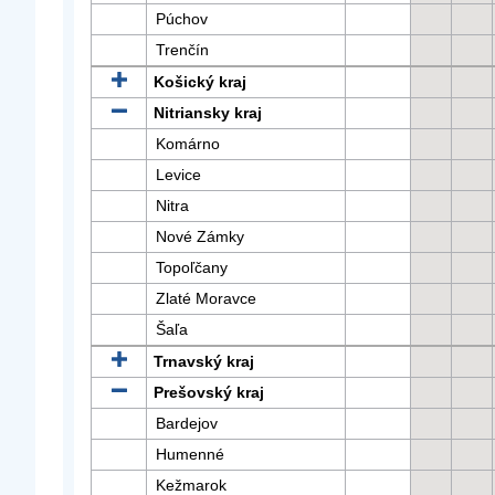
Púchov
Trenčín
Košický kraj
Nitriansky kraj
Komárno
Levice
Nitra
Nové Zámky
Topoľčany
Zlaté Moravce
Šaľa
Trnavský kraj
Prešovský kraj
Bardejov
Humenné
Kežmarok