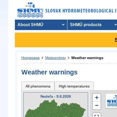
About SHMÚ
SHMÚ products
Homepage
Meteorology
Weather warnings
Weather warnings
All phenomena
High temperatures
Nedeľa - 9.8.2026
+
−