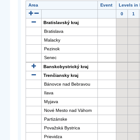
Area
Event
Levels in
0
1
Bratislavský kraj
Bratislava
Malacky
Pezinok
Senec
Banskobystrický kraj
Trenčiansky kraj
Bánovce nad Bebravou
Ilava
Myjava
Nové Mesto nad Váhom
Partizánske
Považská Bystrica
Prievidza