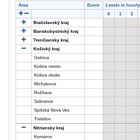
Area
Event
Levels in hourl
0
1
2
Bratislavský kraj
Banskobystrický kraj
Trenčiansky kraj
Košický kraj
Gelnica
Košice mesto
Košice okolie
Michalovce
Rožňava
Sobrance
Spišská Nová Ves
Trebišov
Nitriansky kraj
Komárno