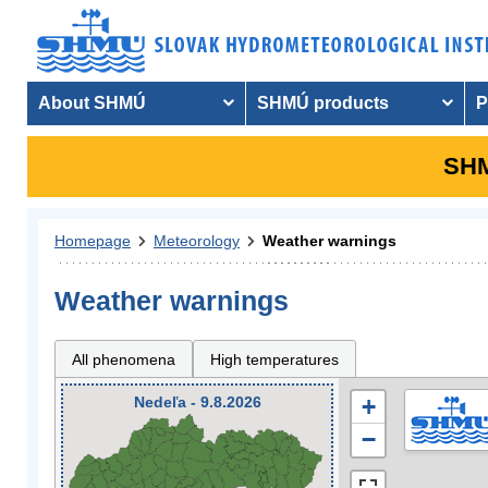
About SHMÚ
SHMÚ products
P
SHM
Homepage
Meteorology
Weather warnings
Weather warnings
All phenomena
High temperatures
Nedeľa - 9.8.2026
+
−