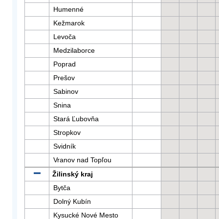
Humenné
Kežmarok
Levoča
Medzilaborce
Poprad
Prešov
Sabinov
Snina
Stará Ľubovňa
Stropkov
Svidník
Vranov nad Topľou
Žilinský kraj
Bytča
Dolný Kubín
Kysucké Nové Mesto