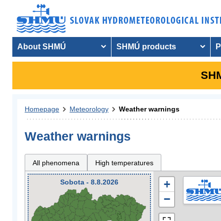
About SHMÚ
SHMÚ products
P
SHM
Homepage
Meteorology
Weather warnings
Weather warnings
All phenomena
High temperatures
Sobota - 8.8.2026
+
−