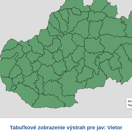
Akt
Naj
Tabuľkové zobrazenie výstrah pre jav: Vietor