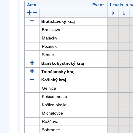
Area
Event
Levels in h
0
1
Bratislavský kraj
Bratislava
Malacky
Pezinok
Senec
Banskobystrický kraj
Trenčiansky kraj
Košický kraj
Gelnica
Košice mesto
Košice okolie
Michalovce
Rožňava
Sobrance