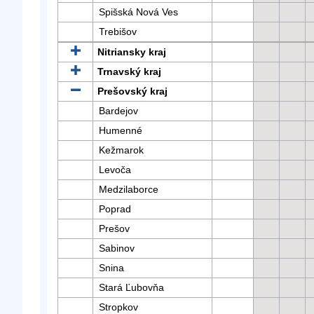
Spišská Nová Ves
Trebišov
Nitriansky kraj
Trnavský kraj
Prešovský kraj
Bardejov
Humenné
Kežmarok
Levoča
Medzilaborce
Poprad
Prešov
Sabinov
Snina
Stará Ľubovňa
Stropkov