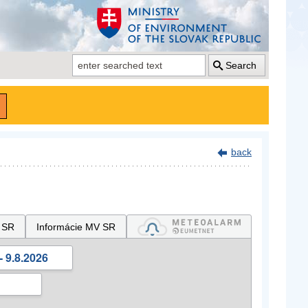
Search
back
 SR
Informácie MV SR
- 9.8.2026