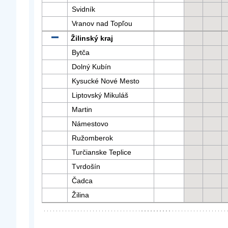
Svidník
Vranov nad Topľou
Žilinský kraj
Bytča
Dolný Kubín
Kysucké Nové Mesto
Liptovský Mikuláš
Martin
Námestovo
Ružomberok
Turčianske Teplice
Tvrdošín
Čadca
Žilina