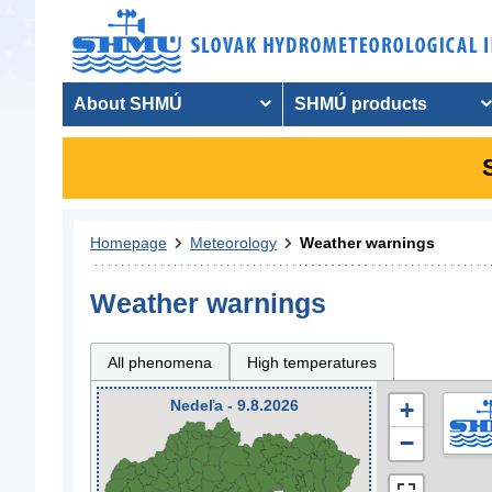
About SHMÚ
SHMÚ products
Homepage
Meteorology
Weather warnings
Weather warnings
All phenomena
High temperatures
Nedeľa - 9.8.2026
+
−