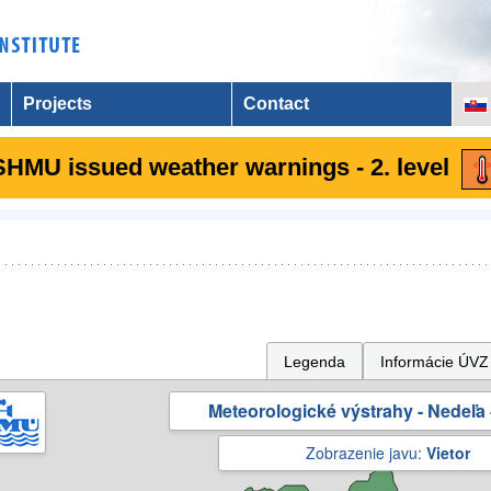
Projects
Contact
SHMU issued weather warnings - 2. level
Legenda
Informácie ÚVZ
Meteorologické výstrahy - Nedeľa 
Zobrazenie javu:
Vietor