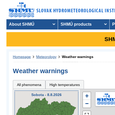
About SHMÚ
SHMÚ products
P
SHM
Homepage
Meteorology
Weather warnings
Weather warnings
All phenomena
High temperatures
Sobota - 8.8.2026
+
−