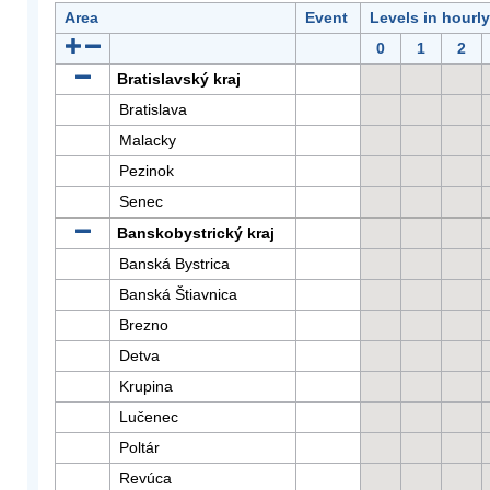
Area
Event
Levels in hourl
0
1
2
Bratislavský kraj
Bratislava
Malacky
Pezinok
Senec
Banskobystrický kraj
Banská Bystrica
Banská Štiavnica
Brezno
Detva
Krupina
Lučenec
Poltár
Revúca