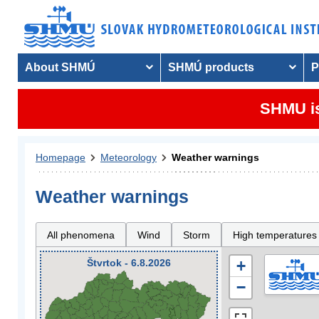
About SHMÚ
SHMÚ products
P
SHMU is
Homepage
Meteorology
Weather warnings
Weather warnings
All phenomena
Wind
Storm
High temperatures
Štvrtok - 6.8.2026
+
−