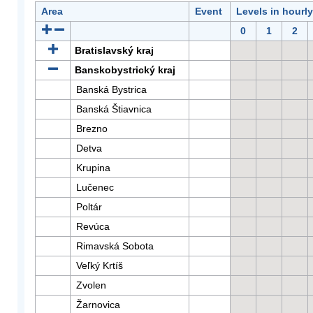
Area
Event
Levels in hourl
0
1
2
Bratislavský kraj
Banskobystrický kraj
Banská Bystrica
Banská Štiavnica
Brezno
Detva
Krupina
Lučenec
Poltár
Revúca
Rimavská Sobota
Veľký Krtíš
Zvolen
Žarnovica