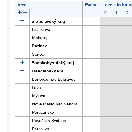
Area
Event
Levels in hour
0
1
2
Bratislavský kraj
Bratislava
Malacky
Pezinok
Senec
Banskobystrický kraj
Trenčiansky kraj
Bánovce nad Bebravou
Ilava
Myjava
Nové Mesto nad Váhom
Partizánske
Považská Bystrica
Prievidza