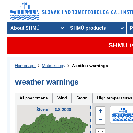
About SHMÚ
SHMÚ products
P
SHMU is
Homepage
Meteorology
Weather warnings
Weather warnings
All phenomena
Wind
Storm
High temperatures
Štvrtok - 6.8.2026
+
−