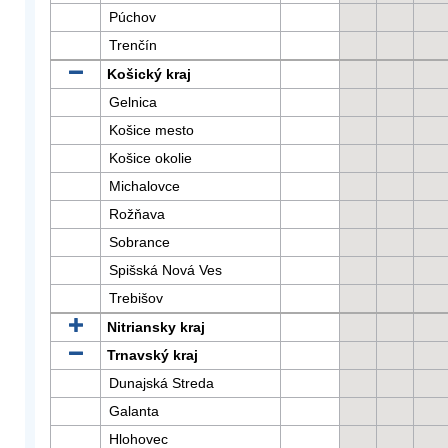
Púchov
Trenčín
Košický kraj
Gelnica
Košice mesto
Košice okolie
Michalovce
Rožňava
Sobrance
Spišská Nová Ves
Trebišov
Nitriansky kraj
Trnavský kraj
Dunajská Streda
Galanta
Hlohovec