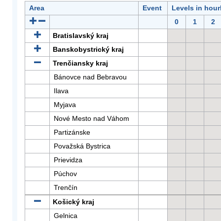
Area
Event
Levels in hour
0
1
2
Bratislavský kraj
Banskobystrický kraj
Trenčiansky kraj
Bánovce nad Bebravou
Ilava
Myjava
Nové Mesto nad Váhom
Partizánske
Považská Bystrica
Prievidza
Púchov
Trenčín
Košický kraj
Gelnica