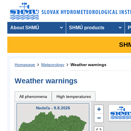
About SHMÚ
SHMÚ products
P
SHM
Homepage
Meteorology
Weather warnings
Weather warnings
All phenomena
High temperatures
Nedeľa - 9.8.2026
+
−