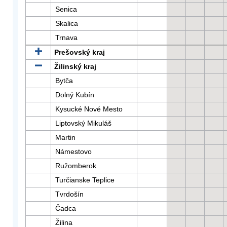
Senica
Skalica
Trnava
Prešovský kraj
Žilinský kraj
Bytča
Dolný Kubín
Kysucké Nové Mesto
Liptovský Mikuláš
Martin
Námestovo
Ružomberok
Turčianske Teplice
Tvrdošín
Čadca
Žilina