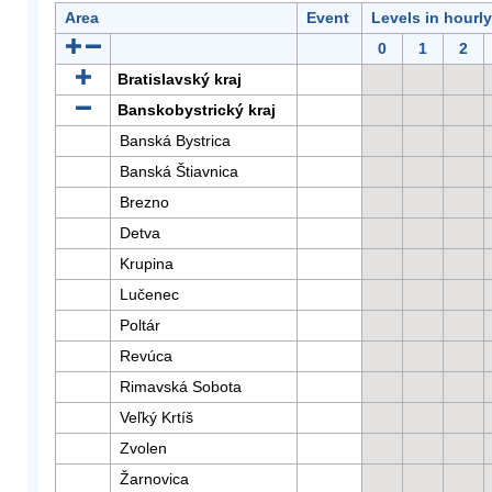
Area
Event
Levels in hourl
0
1
2
Bratislavský kraj
Banskobystrický kraj
Banská Bystrica
Banská Štiavnica
Brezno
Detva
Krupina
Lučenec
Poltár
Revúca
Rimavská Sobota
Veľký Krtíš
Zvolen
Žarnovica