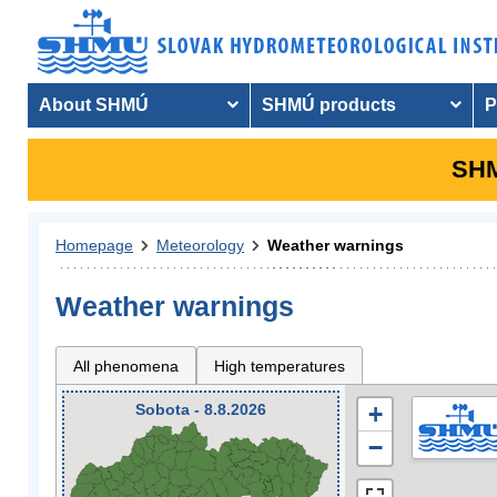
About SHMÚ
SHMÚ products
P
SHM
Homepage
Meteorology
Weather warnings
Weather warnings
All phenomena
High temperatures
Sobota - 8.8.2026
+
−