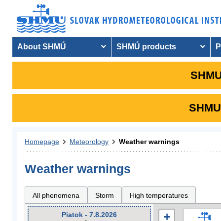
About SHMÚ
SHMÚ products
P
SHMU 
SHMU i
Homepage
Meteorology
Weather warnings
Weather warnings
All phenomena
Storm
High temperatures
Piatok - 7.8.2026
+