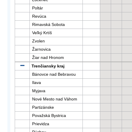
Poltár
Revúca
Rimavská Sobota
Veľký Krtíš
Zvolen
Žarnovica
Žiar nad Hronom
Trenčiansky kraj
Bánovce nad Bebravou
Ilava
Myjava
Nové Mesto nad Váhom
Partizánske
Považská Bystrica
Prievidza