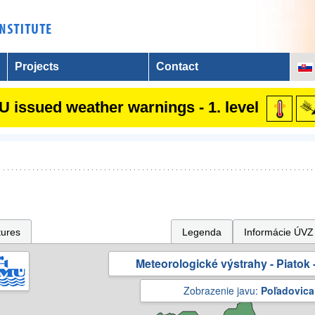
Projects
Contact
 issued weather warnings - 1. level
tures
Legenda
Informácie ÚVZ
Meteorologické výstrahy - Piatok -
Zobrazenie javu:
Poľadovica