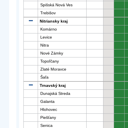
Spišská Nová Ves
0
Trebišov
0
Nitriansky kraj
0
Komárno
0
Levice
0
Nitra
0
Nové Zámky
0
Topoľčany
0
Zlaté Moravce
0
Šaľa
0
Trnavský kraj
0
Dunajská Streda
0
Galanta
0
Hlohovec
0
Piešťany
0
Senica
0