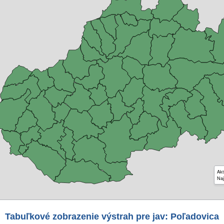
Akt
Naj
Tabuľkové zobrazenie výstrah pre jav: Poľadovica