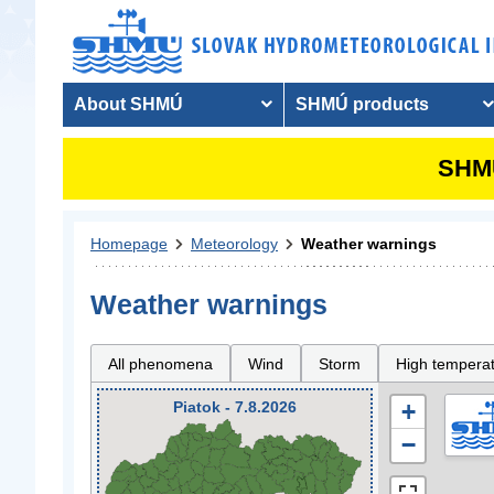
About SHMÚ
SHMÚ products
SHMU
Homepage
Meteorology
Weather warnings
Weather warnings
All phenomena
Wind
Storm
High tempera
Piatok - 7.8.2026
+
−