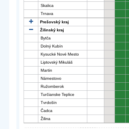
Skalica
0
Trnava
0
Prešovský kraj
0
Žilinský kraj
0
Bytča
0
Dolný Kubín
0
Kysucké Nové Mesto
0
Liptovský Mikuláš
0
Martin
0
Námestovo
0
Ružomberok
0
Turčianske Teplice
0
Tvrdošín
0
Čadca
0
Žilina
0