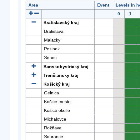
Area
Event
Levels in h
0
1
Bratislavský kraj
0
Bratislava
0
Malacky
0
Pezinok
0
Senec
0
Banskobystrický kraj
0
Trenčiansky kraj
0
Košický kraj
0
Gelnica
0
Košice mesto
0
Košice okolie
0
Michalovce
0
Rožňava
0
Sobrance
0