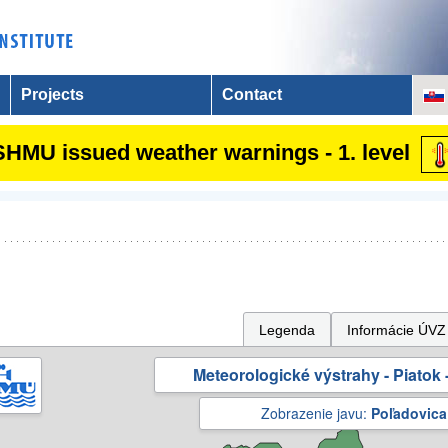
Projects
Contact
SHMU issued weather warnings - 1. level
Legenda
Informácie ÚVZ
Meteorologické výstrahy - Piatok -
Zobrazenie javu:
Poľadovica