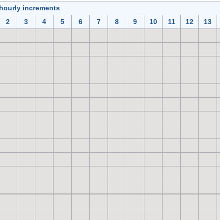
 hourly increments
2
3
4
5
6
7
8
9
10
11
12
13