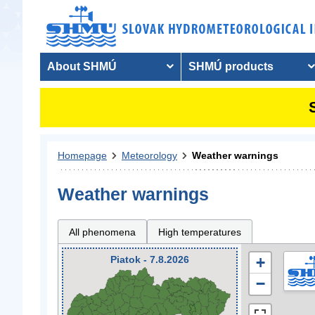
About SHMÚ
SHMÚ products
Homepage
Meteorology
Weather warnings
Weather warnings
All phenomena
High temperatures
Piatok - 7.8.2026
+
−