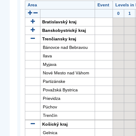
Area
Event
Levels in
0
1
Bratislavský kraj
Banskobystrický kraj
Trenčiansky kraj
Bánovce nad Bebravou
Ilava
Myjava
Nové Mesto nad Váhom
Partizánske
Považská Bystrica
Prievidza
Púchov
Trenčín
Košický kraj
Gelnica