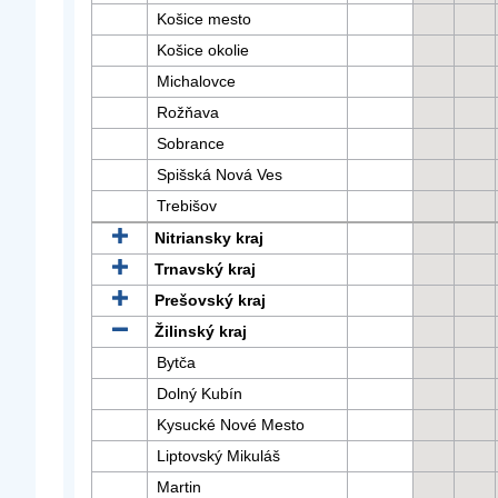
Košice mesto
Košice okolie
Michalovce
Rožňava
Sobrance
Spišská Nová Ves
Trebišov
Nitriansky kraj
Trnavský kraj
Prešovský kraj
Žilinský kraj
Bytča
Dolný Kubín
Kysucké Nové Mesto
Liptovský Mikuláš
Martin