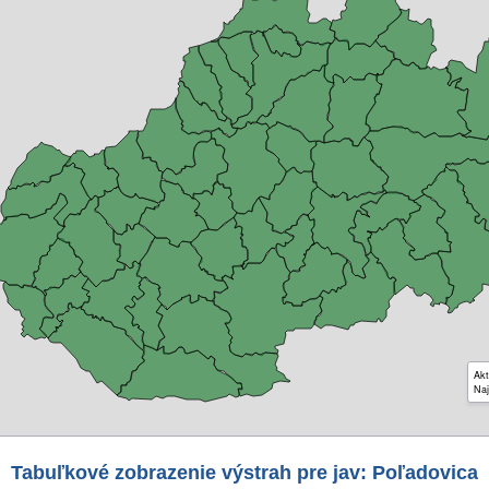
Akt
Naj
Tabuľkové zobrazenie výstrah pre jav: Poľadovica