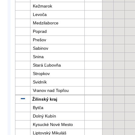
Kežmarok
Levoča
Medzilaborce
Poprad
Prešov
Sabinov
Snina
Stará Ľubovňa
Stropkov
Svidník
Vranov nad Topľou
Žilinský kraj
Bytča
Dolný Kubín
Kysucké Nové Mesto
Liptovský Mikuláš