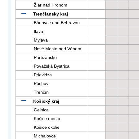
Žiar nad Hronom
Trenčiansky kraj
Bánovce nad Bebravou
Ilava
Myjava
Nové Mesto nad Váhom
Partizánske
Považská Bystrica
Prievidza
Púchov
Trenčín
Košický kraj
Gelnica
Košice mesto
Košice okolie
Michalovce