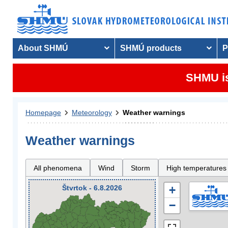
About SHMÚ
SHMÚ products
P
SHMU is
Homepage
Meteorology
Weather warnings
Weather warnings
All phenomena
Wind
Storm
High temperatures
Štvrtok - 6.8.2026
+
−