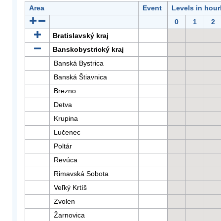
Area
Event
Levels in hour
0
1
2
Bratislavský kraj
Banskobystrický kraj
Banská Bystrica
Banská Štiavnica
Brezno
Detva
Krupina
Lučenec
Poltár
Revúca
Rimavská Sobota
Veľký Krtíš
Zvolen
Žarnovica