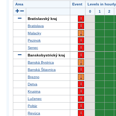
Area
Event
Levels in hourl
0
1
2
Bratislavský kraj
0
0
Bratislava
0
0
Malacky
0
0
Pezinok
0
0
Senec
0
0
Banskobystrický kraj
0
0
Banská Bystrica
0
0
Banská Štiavnica
0
0
Brezno
0
0
Detva
0
0
Krupina
0
0
Lučenec
0
0
Poltár
0
0
Revúca
0
0