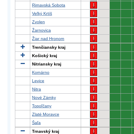
Rimavská Sobota
0
0
Veľký Krtíš
0
0
Zvolen
0
0
Žarnovica
0
0
Žiar nad Hronom
0
0
Trenčiansky kraj
0
0
Košický kraj
0
0
Nitriansky kraj
0
0
Komárno
0
0
Levice
0
0
Nitra
0
0
Nové Zámky
0
0
Topoľčany
0
0
Zlaté Moravce
0
0
Šaľa
0
0
Trnavský kraj
0
0