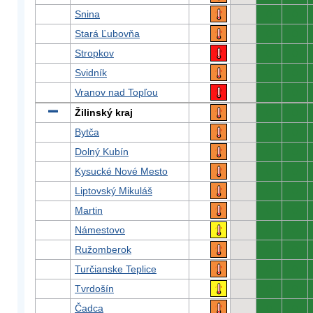
Snina
0
0
Stará Ľubovňa
0
0
Stropkov
0
0
Svidník
0
0
Vranov nad Topľou
0
0
Žilinský kraj
0
0
Bytča
0
0
Dolný Kubín
0
0
Kysucké Nové Mesto
0
0
Liptovský Mikuláš
0
0
Martin
0
0
Námestovo
0
0
Ružomberok
0
0
Turčianske Teplice
0
0
Tvrdošín
0
0
Čadca
0
0