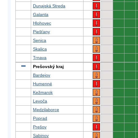
Dunajská Streda
0
0
Galanta
0
0
Hlohovec
0
0
Piešťany
0
0
Senica
0
0
Skalica
0
0
Trnava
0
0
Prešovský kraj
0
0
Bardejov
0
0
Humenné
0
0
Kežmarok
0
0
Levoča
0
0
Medzilaborce
0
0
Poprad
0
0
Prešov
0
0
Sabinov
0
0