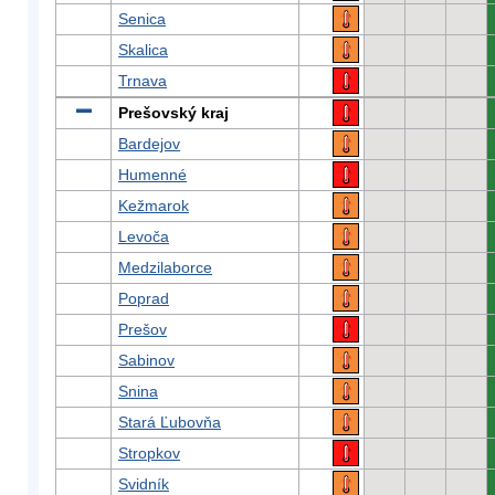
Senica
Skalica
Trnava
Prešovský kraj
Bardejov
Humenné
Kežmarok
Levoča
Medzilaborce
Poprad
Prešov
Sabinov
Snina
Stará Ľubovňa
Stropkov
Svidník