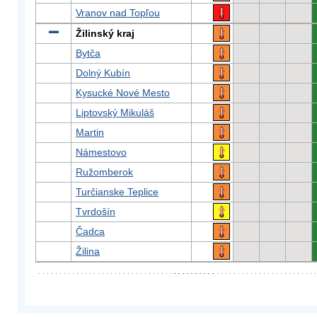
Vranov nad Topľou
Žilinský kraj
Bytča
Dolný Kubín
Kysucké Nové Mesto
Liptovský Mikuláš
Martin
Námestovo
Ružomberok
Turčianske Teplice
Tvrdošín
Čadca
Žilina