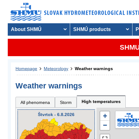
About SHMÚ
SHMÚ products
P
SHMU 
Homepage
Meteorology
Weather warnings
Weather warnings
High temperatures
All phenomena
Storm
Štvrtok - 6.8.2026
+
−