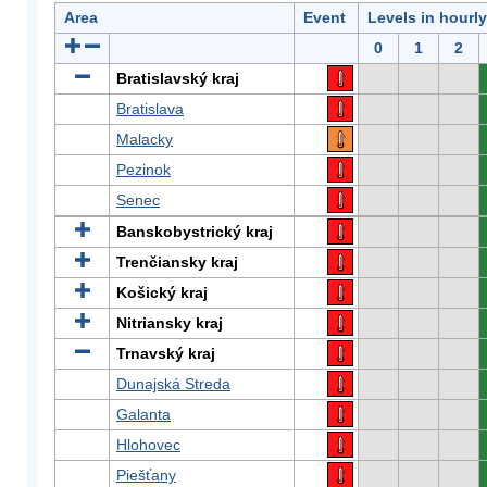
Area
Event
Levels in hourl
0
1
2
Bratislavský kraj
Bratislava
Malacky
Pezinok
Senec
Banskobystrický kraj
Trenčiansky kraj
Košický kraj
Nitriansky kraj
Trnavský kraj
Dunajská Streda
Galanta
Hlohovec
Piešťany