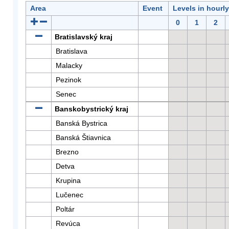
Area
Event
Levels in hourl
0
1
2
Bratislavský kraj
Bratislava
Malacky
Pezinok
Senec
Banskobystrický kraj
Banská Bystrica
Banská Štiavnica
Brezno
Detva
Krupina
Lučenec
Poltár
Revúca