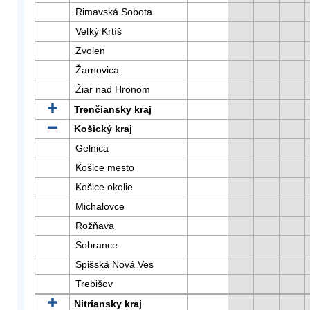
Rimavská Sobota
Veľký Krtíš
Zvolen
Žarnovica
Žiar nad Hronom
Trenčiansky kraj
Košický kraj
Gelnica
Košice mesto
Košice okolie
Michalovce
Rožňava
Sobrance
Spišská Nová Ves
Trebišov
Nitriansky kraj