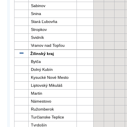
Sabinov
Snina
Stará Ľubovňa
Stropkov
Svidník
Vranov nad Topľou
Žilinský kraj
Bytča
Dolný Kubín
Kysucké Nové Mesto
Liptovský Mikuláš
Martin
Námestovo
Ružomberok
Turčianske Teplice
Tvrdošín