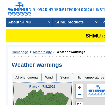
About SHMÚ
SHMÚ products
P
SHMU is
Homepage
Meteorology
Weather warnings
Weather warnings
All phenomena
Wind
Storm
High temperatures
Piatok - 7.8.2026
+
−