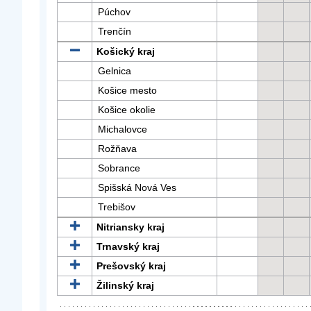
Púchov
Trenčín
Košický kraj
Gelnica
Košice mesto
Košice okolie
Michalovce
Rožňava
Sobrance
Spišská Nová Ves
Trebišov
Nitriansky kraj
Trnavský kraj
Prešovský kraj
Žilinský kraj