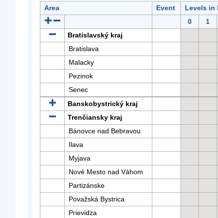
Area
Event
Levels in
0
1
Bratislavský kraj
Bratislava
Malacky
Pezinok
Senec
Banskobystrický kraj
Trenčiansky kraj
Bánovce nad Bebravou
Ilava
Myjava
Nové Mesto nad Váhom
Partizánske
Považská Bystrica
Prievidza