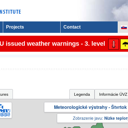
Projects
Contact
 issued weather warnings - 3. level
tures
Legenda
Informácie ÚVZ
Meteorologické výstrahy - Štvrtok 
Zobrazenie javu:
Nízke teplot