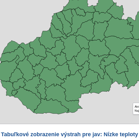
Akt
Naj
Tabuľkové zobrazenie výstrah pre jav: Nízke teploty