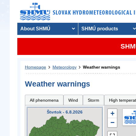
About SHMÚ
SHMÚ products
SHMU
Homepage
Meteorology
Weather warnings
Weather warnings
All phenomena
Wind
Storm
High tempera
Štvrtok - 6.8.2026
+
−