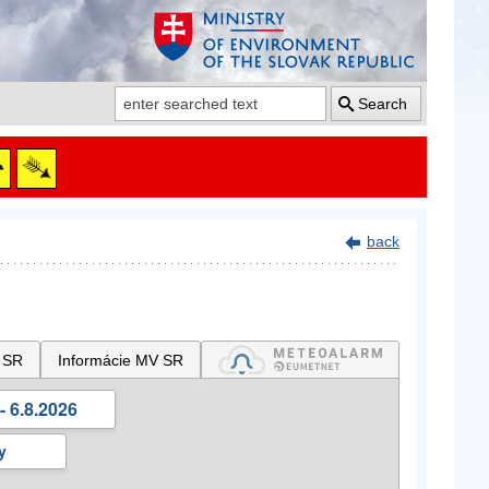
Search
back
 SR
Informácie MV SR
- 6.8.2026
y