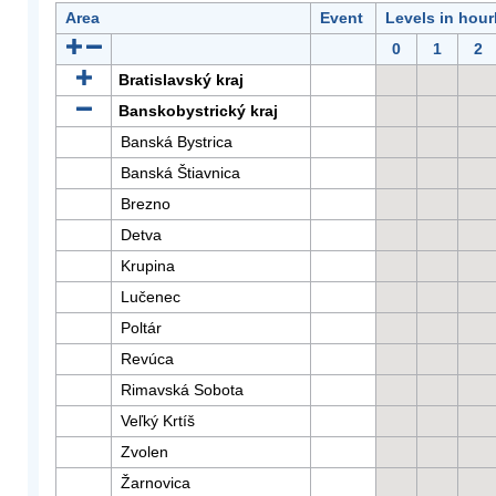
Area
Event
Levels in hour
0
1
2
Bratislavský kraj
Banskobystrický kraj
Banská Bystrica
Banská Štiavnica
Brezno
Detva
Krupina
Lučenec
Poltár
Revúca
Rimavská Sobota
Veľký Krtíš
Zvolen
Žarnovica