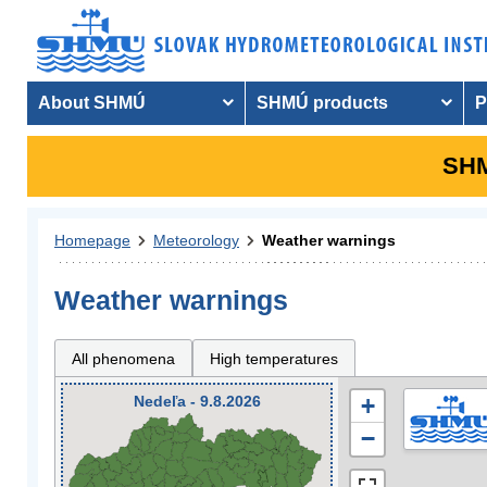
About SHMÚ
SHMÚ products
P
SHM
Homepage
Meteorology
Weather warnings
Weather warnings
All phenomena
High temperatures
Nedeľa - 9.8.2026
+
−