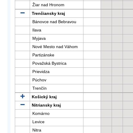
Žiar nad Hronom
Trenčiansky kraj
Bánovce nad Bebravou
Ilava
Myjava
Nové Mesto nad Váhom
Partizánske
Považská Bystrica
Prievidza
Púchov
Trenčín
Košický kraj
Nitriansky kraj
Komárno
Levice
Nitra