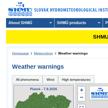
About SHMÚ
SHMÚ products
P
SHMU 
Homepage
Meteorology
Weather warnings
Weather warnings
All phenomena
Wind
High temperatures
Piatok - 7.8.2026
+
−