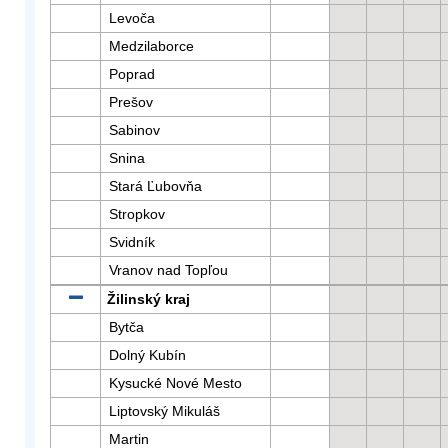
Levoča
Medzilaborce
Poprad
Prešov
Sabinov
Snina
Stará Ľubovňa
Stropkov
Svidník
Vranov nad Topľou
Žilinský kraj
Bytča
Dolný Kubín
Kysucké Nové Mesto
Liptovský Mikuláš
Martin