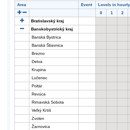
Area
Event
Levels in hourl
0
1
2
Bratislavský kraj
Banskobystrický kraj
Banská Bystrica
Banská Štiavnica
Brezno
Detva
Krupina
Lučenec
Poltár
Revúca
Rimavská Sobota
Veľký Krtíš
Zvolen
Žarnovica