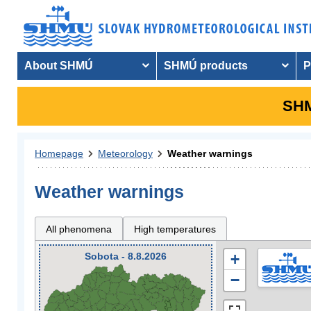
About SHMÚ
SHMÚ products
P
SHM
Homepage
Meteorology
Weather warnings
Weather warnings
All phenomena
High temperatures
Sobota - 8.8.2026
+
−