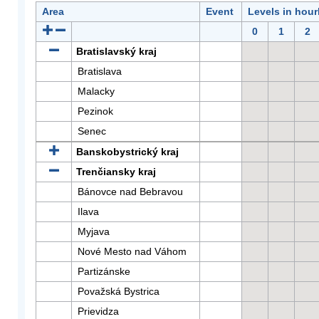
Area
Event
Levels in hour
0
1
2
Bratislavský kraj
Bratislava
Malacky
Pezinok
Senec
Banskobystrický kraj
Trenčiansky kraj
Bánovce nad Bebravou
Ilava
Myjava
Nové Mesto nad Váhom
Partizánske
Považská Bystrica
Prievidza