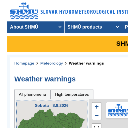
About SHMÚ
SHMÚ products
P
SHM
Homepage
Meteorology
Weather warnings
Weather warnings
All phenomena
High temperatures
Sobota - 8.8.2026
+
−