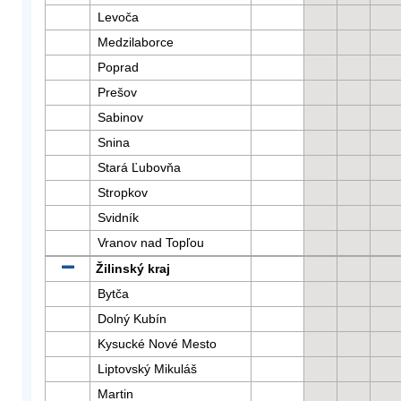
Levoča
Medzilaborce
Poprad
Prešov
Sabinov
Snina
Stará Ľubovňa
Stropkov
Svidník
Vranov nad Topľou
Žilinský kraj
Bytča
Dolný Kubín
Kysucké Nové Mesto
Liptovský Mikuláš
Martin