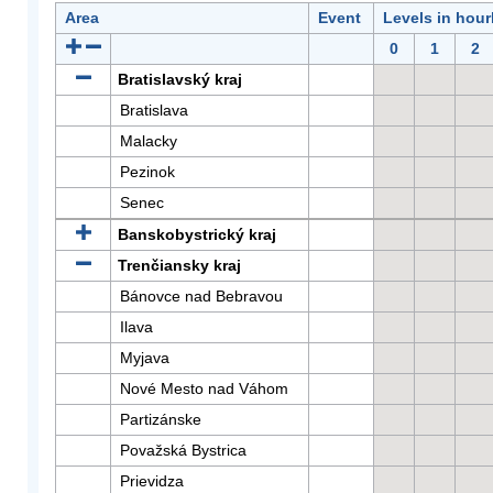
Area
Event
Levels in hour
0
1
2
Bratislavský kraj
Bratislava
Malacky
Pezinok
Senec
Banskobystrický kraj
Trenčiansky kraj
Bánovce nad Bebravou
Ilava
Myjava
Nové Mesto nad Váhom
Partizánske
Považská Bystrica
Prievidza