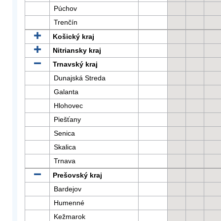
Púchov
Trenčín
Košický kraj
Nitriansky kraj
Trnavský kraj
Dunajská Streda
Galanta
Hlohovec
Piešťany
Senica
Skalica
Trnava
Prešovský kraj
Bardejov
Humenné
Kežmarok